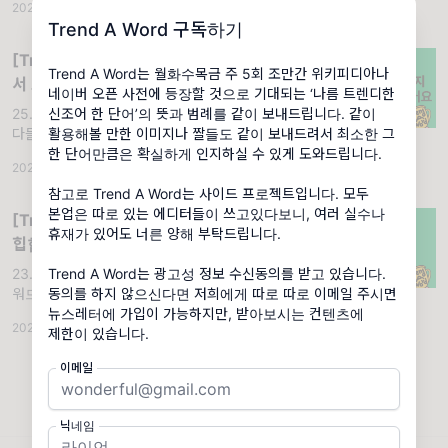
2026.02.19
·
조회 6.01K
Trend A Word 구독하기
[Trend A Word #404] 엄마가 모르셔
Trend A Word는 월화수목금 주 5회 조만간 위키피디아나
서 그렇지 요즘은 다들 트워드 구독해요
네이버 오픈 사전에 등장할 것으로 기대되는 ‘나름 트렌디한
25.05.27 (화) '엄마가모르셔서그렇지요즘은
신조어 한 단어’의 뜻과 범례를 같이 보내드립니다. 같이
다들이렇게입어요'. 용례 1. 엄마가 모르셔서 그
활용해볼 만한 이미지나 짤들도 같이 보내드려서 최소한 그
렇지 요즘 애들은 다 라부부 사요! 김 OO 씨
한 단어만큼은 확실하게 인지하실 수 있게 도와드립니다.
2025.05.27
·
조회 18.7K
참고로 Trend A Word는 사이드 프로젝트입니다. 모두
본업은 따로 있는 에디터들이 쓰고있다보니, 여러 실수나
[Trend A Word #246] 2023년 한국
휴재가 있어도 너른 양해 부탁드립니다.
힙합 최고 밈이라고 들음. 전화해
23.09.12 (화) '들음전화해'. 용례 1. 트렌드어
Trend A Word는 광고성 정보 수신동의를 받고 있습니다.
워드 구독자 1만 명 됐다고 들음, 전화해. 박
동의를 하지 않으신다면 저희에게 따로 따로 이메일 주시면
OO 씨
뉴스레터에 가입이 가능하지만, 받아보시는 컨텐츠에
2023.09.12
·
조회 15.3K
제한이 있습니다.
이메일
닉네임