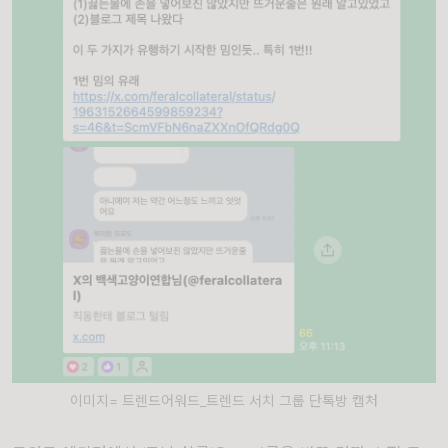
이미지= 트렌드어워드_트렌드 서치 그룹 단톡방 캡처