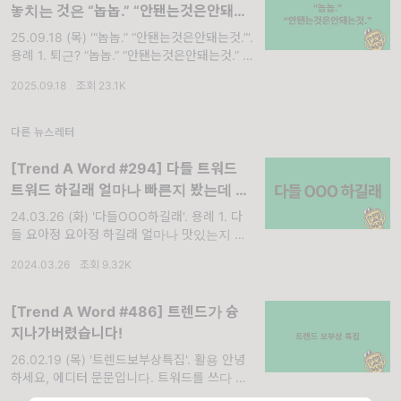
놓치는 것은 “놉놉.” “안됀는것은안돼는
것.”
25.09.18 (목) '“놉놉.” “안됀는것은안돼는것.”'.
용례 1. 퇴근? “놉놉.” “안됀는것은안돼는것.” 복
OO 씨
2025.09.18
·
조회 23.1K
다른 뉴스레터
[Trend A Word #294] 다들 트워드
트워드 하길래 얼마나 빠른지 봤는데 트
워드 트워드
24.03.26 (화) '다들OOO하길래'. 용례 1. 다
들 요아정 요아정 하길래 얼마나 맛있는지 봤는
데 요아정 요아정 강 OO 씨
2024.03.26
·
조회 9.32K
[Trend A Word #486] 트렌드가 슝
지나가버렸습니다!
26.02.19 (목) '트렌드보부상특집'. 활용 안녕
하세요, 에디터 문문입니다. 트워드를 쓰다 보
면 어느정도 유행일 때