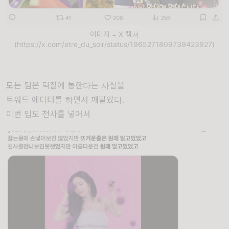
이미지 = X 캡처
(https://x.com/etre_du_soir/status/1965271809739423927)
모든 밈은 덕질에 통한다는 사실을
트워드 에디터를 하면서 깨달았다.
이번 밈도 천사를 넣어서