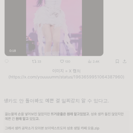
이미지 = X 캡처
(https://x.com/youuuumm/status/1963659951064387960)
생카도 안 돌아봐도 예쁜 걸 일찌감치 알 수 있다고.