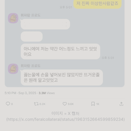
이미지 = X 캡처
(https://x.com/feralcollateral/status/1963152664599859234)