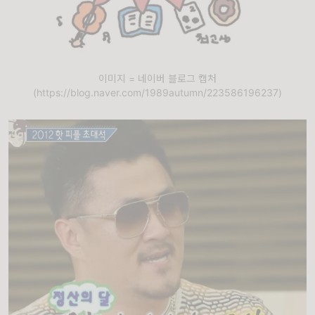
이미지 = 네이버 블로그 캡처
(https://blog.naver.com/1989autumn/223586196237)