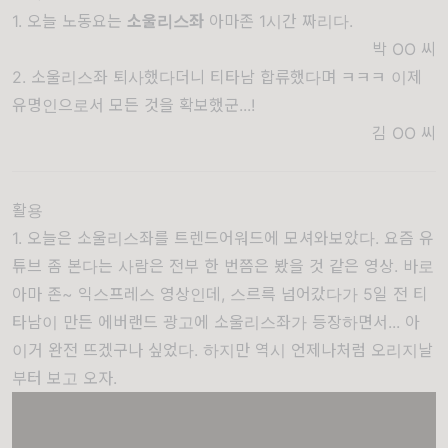
1. 오늘 노동요는
소울리스좌
아마존 1시간 짜리다.
박 OO
씨
2. 소울리스좌 퇴사했다더니 티타남 합류했다며 ㅋㅋㅋ 이제
유명인으로서 모든 것을 확보했군...!
김 OO
씨
활용
1. 오늘은 소울리스좌를 트렌드어워드에 모셔와보았다. 요즘 유
튜브 좀 본다는 사람은 전부 한 번쯤은 봤을 것 같은 영상. 바로
아마 존~ 익스프레스 영상인데, 스르륵 넘어갔다가 5일 전 티
타남이 만든 에버랜드 광고에 소울리스좌가 등장하면서... 아
이거 완전 뜨겠구나 싶었다. 하지만 역시 언제나처럼 오리지날
부터 보고 오자.