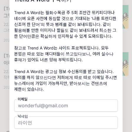
[Trend A Word #112] 자이언티가
Trend A Word는 월화수목금 주 5회 조만간 위키피디아나
그렇게 착한 손자라던데...? 아니라고?
네이버 오픈 사전에 등장할 것으로 기대되는 ‘나름 트렌디한
그거 다 썰이라고?
22.01.10 (월) '자이언티할머니썰'. 용례 1. 
신조어 한 단어’의 뜻과 범례를 같이 보내드립니다. 같이
그래서 자이언티는 한문철TV에는 왜 나온거
활용해볼 만한 이미지나 짤들도 같이 보내드려서 최소한 그
래? 양화대교는 왜 불렀데...? 할머니 때문이 아
한 단어만큼은 확실하게 인지하실 수 있게 도와드립니다.
2022.01.10
·
조회 4.08K
니면 대체 뭐가 이유래...?! 임 OO 씨 2. 이건
약간 인터넷 괴담 같
참고로 Trend A Word는 사이드 프로젝트입니다. 모두
본업은 따로 있는 에디터들이 쓰고있다보니, 여러 실수나
[Trend A Word #135] 이젠 소주논쟁
휴재가 있어도 너른 양해 부탁드립니다.
이라고? ㅋㅋㅋ 깻잎에 롱패딩에... 난리
구나
22.04.26 (화) '소주논쟁'. 용례 1. 깻잎으로 시
Trend A Word는 광고성 정보 수신동의를 받고 있습니다.
작해서 소주논쟁으로 끝나는 것인가...? 백 OO
동의를 하지 않으신다면 저희에게 따로 따로 이메일 주시면
씨
뉴스레터에 가입이 가능하지만, 받아보시는 컨텐츠에
2022.04.26
·
조회 15.7K
제한이 있습니다.
이메일
닉네임