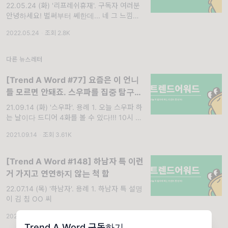
22.05.24 (화) '리프레쉬휴재'. 구독자 여러분
안녕하세요! 벌써부터 쎄한데... 네 그 느낌이
맞습니다. 오늘부터 1주일만 휴재를 하고 오려
2022.05.24
·
조회 2.8K
고 해요...! 지난 한 주간 너무 바빴는데요...! 이
번 주는 더 바쁠
다른 뉴스레터
[Trend A Word #77] 요즘은 이 언니
들 모르면 안돼죠. 스우파를 집중 탐구해
보자.
21.09.14 (화) '스우파'. 용례 1. 오늘 스우파 하
는 날이다 드디어 4화를 볼 수 있다!!! 10시 20
분까지 어떻게 기다리냐!!! 송 OO 씨 2. 정말
2021.09.14
·
조회 3.61K
거짓말 안하고 스우파 댄서들 다 너무 취저다.
맨
[Trend A Word #148] 하남자 특 이런
거 가지고 연연하지 않는 척 함
22.07.14 (목) '하남자'. 용례 1. 하남자 특 설명
이 김 침 OO 씨
2022.07.14
·
조회 27.1K
Trend A Word 구독하기