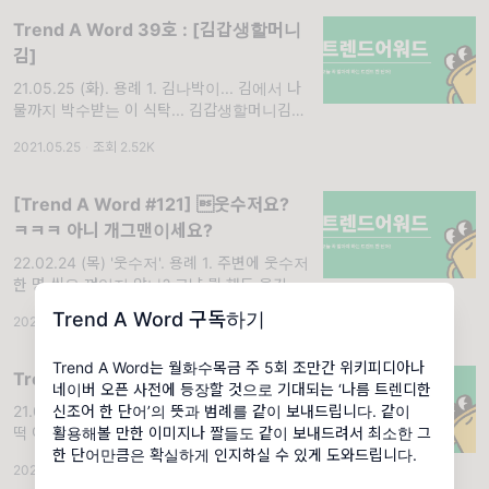
Trend A Word 39호 : [김갑생할머니
김]
21.05.25 (화). 용례 1. 김나박이... 김에서 나
물까지 박수받는 이 식탁... 김갑생할머니김과
함께 하십쇼. 이 OO 씨 2. 실제로 김브랜드 만
2021.05.25
·
조회 2.52K
들까봐 두려웠는데, 김갑생할머니김이 나와서
놀랬어
[Trend A Word #121] 웃수저요?
ㅋㅋㅋ 아니 개그맨이세요?
22.02.24 (목) '웃수저'. 용례 1. 주변에 웃수저
한 명 씩은 껴있지 않나? 그냥 뭘 해도 웃긴 친
구도 있고, 그렇게 웃긴 상황마다 껴있는 친구
Trend A Word 구독하기
2022.02.24
·
조회 11.6K
들도 있고... 이 OO 씨 2. 주변에 웃수저 없으
면 아싸에
Trend A Word는 월화수목금 주 5회 조만간 위키피디아나
Trend A Word 15호 : [할매니얼]
네이버 오픈 사전에 등장할 것으로 기대되는 ‘나름 트렌디한
신조어 한 단어’의 뜻과 범례를 같이 보내드립니다. 같이
21.04.09(금). 용례 1. A: 오늘 뭐 먹을래? 엽
활용해볼 만한 이미지나 짤들도 같이 보내드려서 최소한 그
떡 어때? B: 나 요즘 엽떡이 안떙겨... 슴슴한
한 단어만큼은 확실하게 인지하실 수 있게 도와드립니다.
것이 좋은데 오늘 저녁에 소고기무국 어때? A:
2021.04.09
·
조회 1.79K
읭... 너가 그 유명한 할매니얼이니 ㅋㅋㅋ