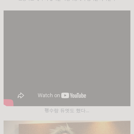
펭수랑 듀엣도 했다...