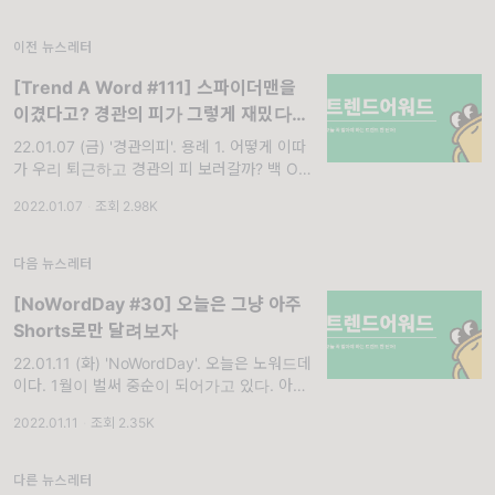
이전 뉴스레터
[Trend A Word #111] 스파이더맨을
이겼다고? 경관의 피가 그렇게 재밌다
며?
22.01.07 (금) '경관의피'. 용례 1. 어떻게 이따
가 우리 퇴근하고 경관의 피 보러갈까? 백 OO
씨 2. 솔직히 믿고 보는 배우 라인업이라고
2022.01.07
·
조회 2.98K
생각한다...! 경관의 피 약간 허니잼 스멜이 납
니다. 허 OO
다음 뉴스레터
[NoWordDay #30] 오늘은 그냥 아주
Shorts로만 달려보자
22.01.11 (화) 'NoWordDay'. 오늘은 노워드데
이다. 1월이 벌써 중순이 되어가고 있다. 아니
뭔데 시간 이렇게 빠른 거지. 24시간이 짧아진
2022.01.11
·
조회 2.35K
건가... 뭔가 애매하게 짧은데... 유튜브에 요즘
인기 영상들은 대
다른 뉴스레터