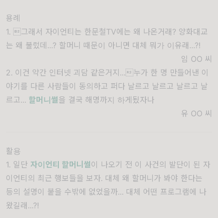
용례
1. 그래서 자이언티는 한문철TV에는 왜 나온거래? 양화대교
는 왜 불렀데...? 할머니 때문이 아니면 대체 뭐가 이유래...?!
임 OO
씨
2. 이건 약간 인터넷 괴담 같은거지...누가 한 명 만들어낸 이
야기를 다른 사람들이 동의하고 퍼다 날르고 날르고 날르고 날
르고...
할머니썰
을 결국 해명까지 하게됬자나
유 OO
씨
활용
1. 일단
자이언티 할머니썰
이 나오기 전 이 사건의 발단이 된 자
이언티의 최근 행보들을 보자. 대체 왜 할머니가 봐야 한다는
등의 설명이 붙을 수밖에 없었을까... 대체 어떤 프로그램에 나
왔길래...?!