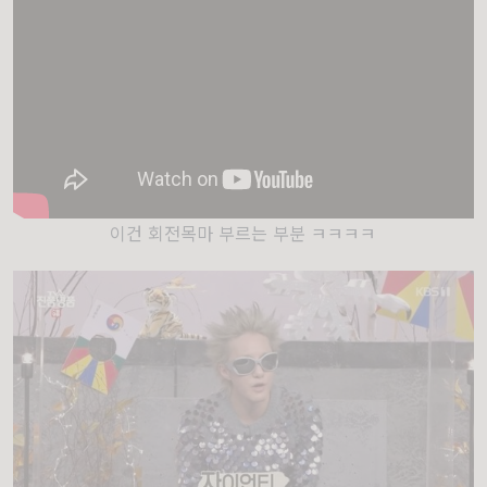
이건 회전목마 부르는 부분 ㅋㅋㅋㅋ