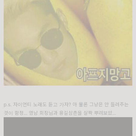
p.s. 자이언티 노래도 듣고 가자? 아 물론 그냥은 안 들려주는
것이 함정... 영남 회장님과 용길삼촌을 살짝 뿌려보았...