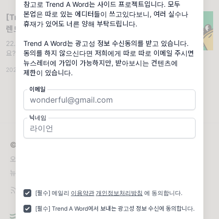
참고로 Trend A Word는 사이드 프로젝트입니다. 모두
본업은 따로 있는 에디터들이 쓰고있다보니, 여러 실수나
[Trend A Word #168] 아니 선생님 트
휴재가 있어도 너른 양해 부탁드립니다.
렌드 그 잡채네요... 나 왜 잡채야...?
Trend A Word는 광고성 정보 수신동의를 받고 있습니다.
22.10.13 (목) '그잡채'. 용례 1. 트렌드어워드
동의를 하지 않으신다면 저희에게 따로 따로 이메일 주시면
요? 밈 짤 모음집 그 잡채 아닌가요? 백 OO 씨
뉴스레터에 가입이 가능하지만, 받아보시는 컨텐츠에
2. 일주일에 3번씩 가는 밥집이 있는데, 솔직
2022.10.13
·
조회 6.93K
제한이 있습니다.
히 이정도면 단골 그 잡채 아님? 이 OO 씨
이메일
닉네임
© 2026 Trend A Word
오늘 꼭 알아야 하는 트렌드 한 단어!
뉴스레터 문의
contact@trendaword.com
[필수] 메일리
이용약관
개인정보처리방침
에 동의합니다.
[필수] Trend A Word에서 보내는 광고성 정보 수신에 동의합니다.