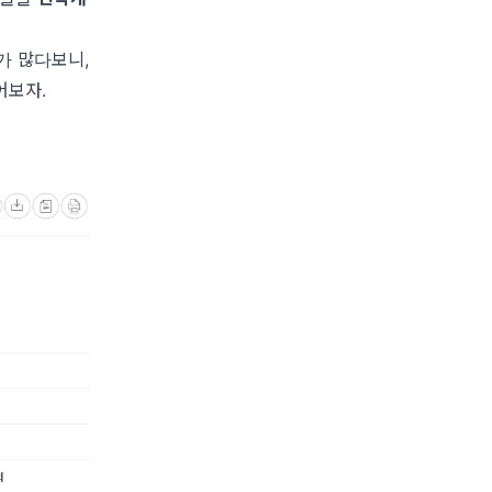
가 많다보니,
어보자.