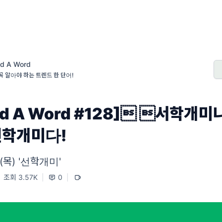
nd A Word
꼭 알아야 하는 트렌드 한 단어!
nd A Word #128] 서학개미
선학개미다!
1 (목) '선학개미'
조회 3.57K
|
0
|