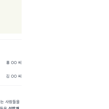
홍 OO
씨
김 OO
씨
하는 사람들을
람들을
선학개