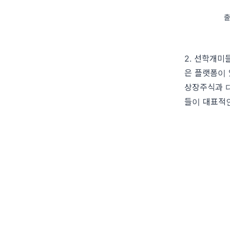
출
2. 선학개미
은 플랫폼이 
상장주식과 다
들이 대표적