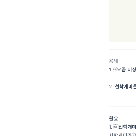
용례
1.요즘 비
2.
선학개미
활용
1. 
선학개
서학개미라고 