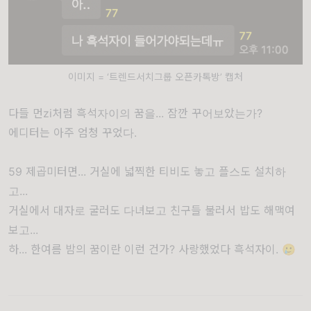
이미지 = ‘트렌드서치그룹 오픈카톡방’ 캡처
다들 먼zi처럼 흑석자이의 꿈을... 잠깐 꾸어보았는가?
에디터는 아주 엄청 꾸었다.
59 제곱미터면... 거실에 넓찍한 티비도 놓고 플스도 설치하
고...
거실에서 대자로 굴러도 다녀보고 친구들 불러서 밥도 해맥여
보고...
하... 한여름 밤의 꿈이란 이런 건가? 사랑했었다 흑석자이. 🥲