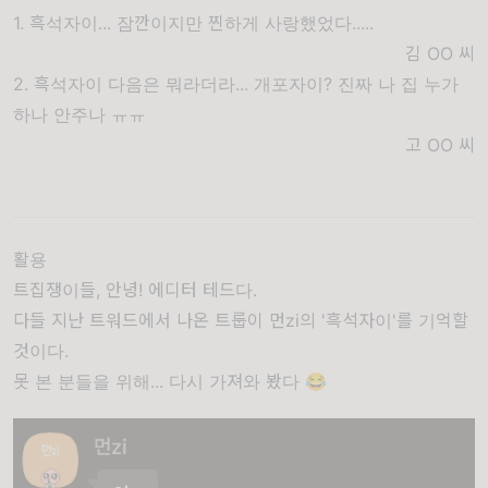
1. 흑석자이... 잠깐이지만 찐하게 사랑했었다.....
김 OO
씨
2. 흑석자이 다음은 뭐라더라... 개포자이? 진짜 나 집 누가
하나 안주나 ㅠㅠ
고 OO
씨
활용
트집쟁이들, 안녕! 에디터 테드다.
다들 지난 트워드에서 나온 트룹이 먼zi의 '흑석자이'를 기억할
것이다.
못 본 분들을 위해... 다시 가져와 봤다 😂