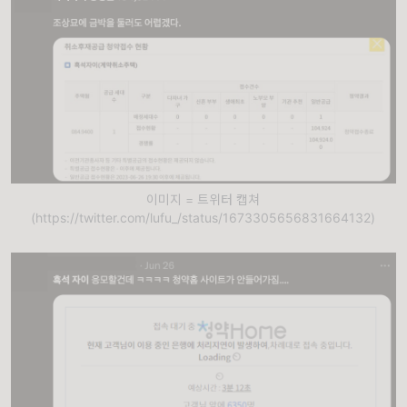
이미지 = 트위터 캡쳐
(https://twitter.com/lufu_/status/1673305656831664132)