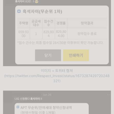
이미지 = 트위터 캡쳐
(https://twitter.com/Respect_Invest/status/1673287429720248
321)