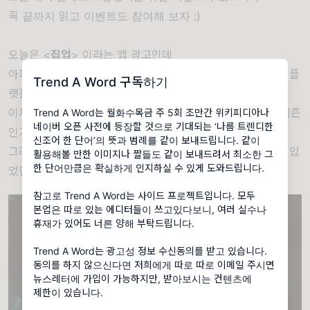
꼭 끝까지 읽고 이벤트도 참여해 보자 :)
오늘은 <
집업
> 이라는 앱 광고인데
아파트나 매매보다 좀 더 전월세에 맞춰진 신상 부동산 정보 플
Trend A Word 구독하기
랫폼이라고 한다.
이제 7월 8월 9월은 본격적으로 월세, 전세집 찾아야 하는 시즌
Trend A Word는 월화수목금 주 5회 조만간 위키피디아나
네이버 오픈 사전에 등장할 것으로 기대되는 ‘나름 트렌디한
인거... 다들 알지?!
신조어 한 단어’의 뜻과 범례를 같이 보내드립니다. 같이
그래서 타이밍도 딱 맞춰서 광고가 왔더라고! (사실 각 보고 있
활용해볼 만한 이미지나 짤들도 같이 보내드려서 최소한 그
한 단어만큼은 확실하게 인지하실 수 있게 도와드립니다.
었던 건 안 비밀)
참고로 Trend A Word는 사이드 프로젝트입니다. 모두
본업은 따로 있는 에디터들이 쓰고있다보니, 여러 실수나
휴재가 있어도 너른 양해 부탁드립니다.
Trend A Word는 광고성 정보 수신동의를 받고 있습니다.
동의를 하지 않으신다면 저희에게 따로 따로 이메일 주시면
뉴스레터에 가입이 가능하지만, 받아보시는 컨텐츠에
제한이 있습니다.