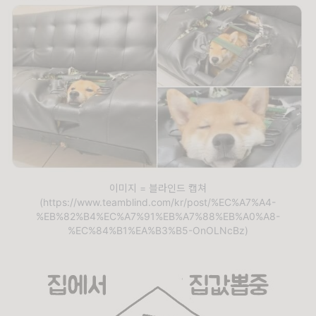
이미지 = 블라인드 캡쳐
(https://www.teamblind.com/kr/post/%EC%A7%A4-
%EB%82%B4%EC%A7%91%EB%A7%88%EB%A0%A8-
%EC%84%B1%EA%B3%B5-OnOLNcBz)