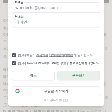
이메일
이미지 = 짤봇 캡쳐 (https://jjalbot.com/jjals/_XMTeW5tK2)
닉네임
아무튼 본론으로 들어가자면,
좋은 집 찾는 건 정말 어렵고 어렵고 어렵다.
아파트는 그래도 어떻게 유형이라도 다 나눠져 있고 타입이라
도 있고 한대,
특히 에디터처럼... 원룸 월세 사는 친구들은 알잖아? 집 구하
[필수] 메일리
이용약관
개인정보처리방침
에 동의합니다.
는 거 너무 어려운 거
[필수] Trend A Word에서 보내는 광고성 정보 수신에 동의합니다.
에디터도 작년 여름에 딱 이사했었는데, 맘에 드는 집을 찾을
취소
구독하기
때까지
네이버도 들어가보고... 직*, 다*, 피*팬 등등 안 들어가 본 플
랫폼이 없는 듯.
구글로 시작하기
그때그때
매번 새롭게 조건 입력하고 바꿔가고 하면서 찾는 거
이미 구독하셨나요?
도 너무 시간낭비 같고
더 좋은 매물 또 나올까 봐 맨날 들어가 봐야 하는
스스로를 보