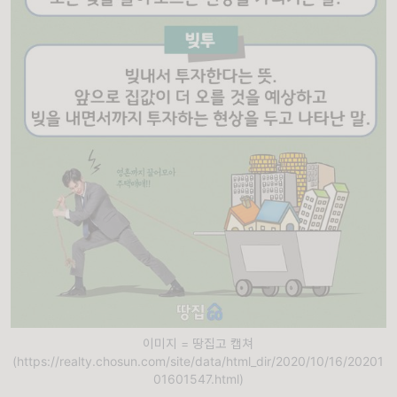
이미지 = 땅집고 캡쳐
(https://realty.chosun.com/site/data/html_dir/2020/10/16/20201
01601547.html)