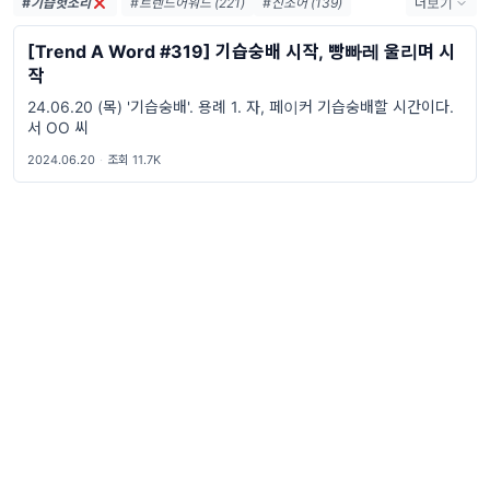
#기습헛소리
#트렌드어워드 (221)
#신조어 (139)
더보기
#trendaword (117)
#유행어 (57)
[Trend A Word #319] 기습숭배 시작, 빵빠레 울리며 시
#휴재 (29)
#트렌드어워드뉴스레터 (27)
작
#요즘밈 (27)
#트렌드어워드레터 (27)
24.06.20 (목) '기습숭배'. 용례 1. 자, 페이커 기습숭배할 시간이다.
#2026밈 (26)
#밈 (24)
#MZ세대 (23)
서 OO 씨
#밈추천 (22)
#7월밈 (21)
#밈뜻 (20)
2024.06.20
·
조회 11.7K
#하루휴재 (18)