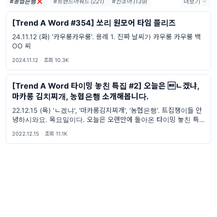
#농협은행
#트렌드어워드 (221)
#신조어 (139)
더보기
#trendaword (117)
#유행어 (57)
[Trend A Word #354] 쏘리 원모어 타임 플리즈
#휴재 (29)
#트렌드어워드뉴스레터 (27)
24.11.12 (화) '카우룽카우룽'. 용례 1. 진짜 날씨가 카우룽 카우룽 백
#요즘밈 (27)
#트렌드어워드레터 (27)
OO 씨
#2026밈 (26)
#밈 (24)
#MZ세대 (23)
#밈추천 (22)
#7월밈 (21)
#밈뜻 (20)
2024.11.12
·
조회 10.3K
#하루휴재 (18)
[Trend A Word 타이밍 놓친 특집 #2] 오늘은 ㄴ겠냐,
마카롱 김치찌개, 농협은행 소개해봅니다.
22.12.15 (목) 'ㄴ겠냐', '마카롱김치찌개', '농협은행'. 트집쟁이들 안
녕하시와요. 목요일이다. 오늘은 오랜만에 돌아온 타이밍 놓친 특집
이다. 그래도 특집은 특집인지라 존댓말로 할까 고민하다가... (저번
2022.12.15
·
조회 11.1K
에 1화는 존댓말로 했더라고) 특집