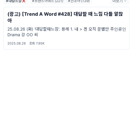
#대답느낌
#트렌드어워드 (221)
#신조어 (139)
더보기
#trendaword (117)
#유행어 (57)
(광고) [Trend A Word #428] 대답할 때 느낌 다들 알잖
#휴재 (29)
#트렌드어워드뉴스레터 (27)
아
#요즘밈 (27)
#트렌드어워드레터 (27)
25.08.26 (화) '대답할때느낌'. 용례 1. 내 > 겐 오직 문별만 주인공인
#2026밈 (26)
#밈 (24)
#MZ세대 (23)
Drama 강 OO 씨
#밈추천 (22)
#7월밈 (21)
#밈뜻 (20)
2025.08.26
·
조회 7.95K
#하루휴재 (18)