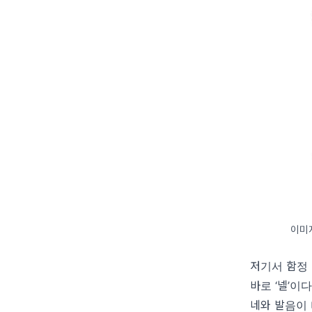
이미지
저기서 함정
바로 ‘넬’이다
네와 발음이