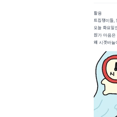
활용
트집쟁이들, 
오늘 화요일인
뭔가 마음은
왜 시곗바늘