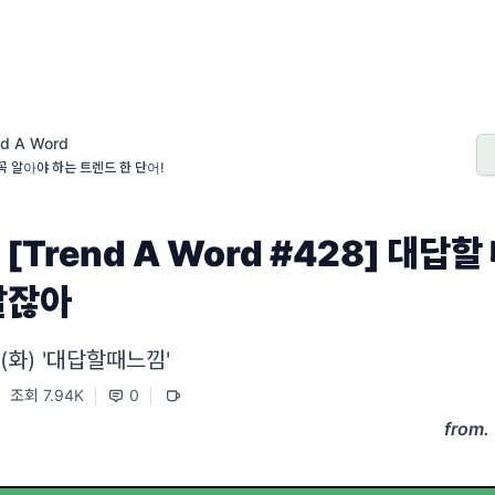
nd A Word
꼭 알아야 하는 트렌드 한 단어!
 [Trend A Word #428] 대답할
알잖아
6 (화) '대답할때느낌'
|
조회 7.94K
|
0
|
from.