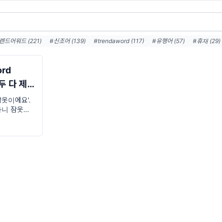
렌드어워드 (221)
#신조어 (139)
#trendaword (117)
#유행어 (57)
#휴재 (29)
렌드어워드뉴스레터 (27)
#요즘밈 (27)
#트렌드어워드레터 (27)
#2026밈 (26)
Z세대 (23)
#밈추천 (22)
#7월밈 (21)
#밈뜻 (20)
#하루휴재 (18)
ord
말해보세요
제잠옷이에요'.
.아니 잠옷이
 실수한 건 모
O 씨