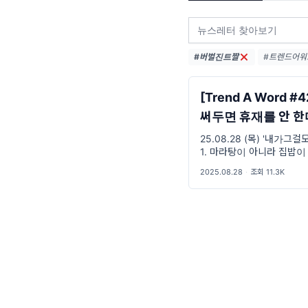
#버벌진트짤
#트렌드어워드 
#트렌드어워드
#밈추천 (22
[Trend A Word #
써두면 휴재를 안 한
가 그걸 모를까…
25.08.28 (목) '내가그걸
1. 마라탕이 아니라 집밥이
고? 내가 그걸 모를까? 복 O
2025.08.28
·
조회 11.3K
데 순위가 어쨌다고? 내가
까? 정 OO 씨