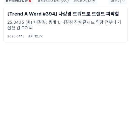
#신조어나같경
#트렌드어워드 (221)
#신조어 (139)
더보기
#trendaword (117)
#유행어 (57)
[Trend A Word #394] 나같경 트워드로 트렌드 파악함
#휴재 (29)
#트렌드어워드뉴스레터 (27)
25.04.15 (화) '나같경'. 용례 1. 나같경 진심 콘서트 입장 전부터 기
#요즘밈 (27)
#트렌드어워드레터 (27)
절함 김 OO 씨
#2026밈 (26)
#밈 (24)
#MZ세대 (23)
#밈추천 (22)
#7월밈 (21)
#밈뜻 (20)
2025.04.15
·
조회 12.7K
#하루휴재 (18)