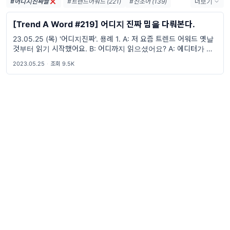
#어디지진짜짤
#트렌드어워드 (221)
#신조어 (139)
더보기
#trendaword (117)
#유행어 (57)
[Trend A Word #219] 어디지 진짜 밈을 다뤄본다.
#휴재 (29)
#트렌드어워드뉴스레터 (27)
23.05.25 (목) '어디지진짜'. 용례 1. A: 저 요즘 트렌드 어워드 옛날
#요즘밈 (27)
#트렌드어워드레터 (27)
것부터 읽기 시작했어요. B: 어디까지 읽으셨어요? A: 에디터가 갑자
#2026밈 (26)
#밈 (24)
#MZ세대 (23)
기 휴재해요. B: 어디지 진짜... 홍 OO 씨
#밈추천 (22)
#7월밈 (21)
#밈뜻 (20)
2023.05.25
·
조회 9.5K
#하루휴재 (18)