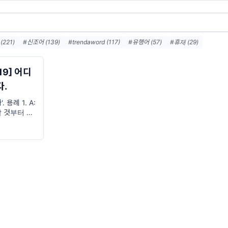
221)
#신조어 (139)
#trendaword (117)
#유행어 (57)
#휴재 (29)
스레터 (27)
#요즘밈 (27)
#트렌드어워드레터 (27)
#2026밈 (26)
#밈 (24)
#7월밈 (21)
#밈뜻 (20)
#하루휴재 (18)
219] 어디
다.
. 용례 1. A:
날 것부터 읽
지 읽으셨어
재해요. B: