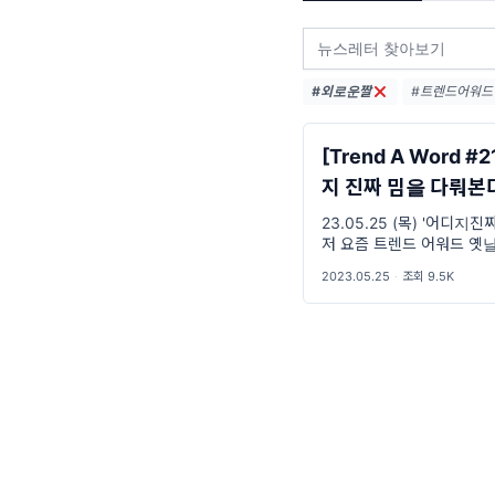
#외로운짤
#트렌드어워드 (
#트렌드어워드뉴
#밈추천 (22)
[Trend A Word #
지 진짜 밈을 다뤄본
23.05.25 (목) '어디지진짜'
저 요즘 트렌드 어워드 옛
기 시작했어요. B: 어디까
2023.05.25
·
조회 9.5K
요? A: 에디터가 갑자기 휴
어디지 진짜... 홍 OO 씨