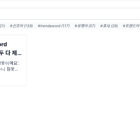
1)
#신조어 (139)
#trendaword (117)
#유행어 (57)
#휴재 (29)
#트렌드어워
#트렌드어워드레터 (27)
#2026밈 (26)
#밈 (24)
#MZ세대 (23)
#밈추천 (22)
루휴재 (18)
ord
말해보세요
제잠옷이에요'.
.아니 잠옷이
 실수한 건 모
O 씨