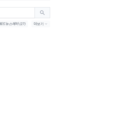
드뉴스레터 (27)
더보기
#7월밈 (21)