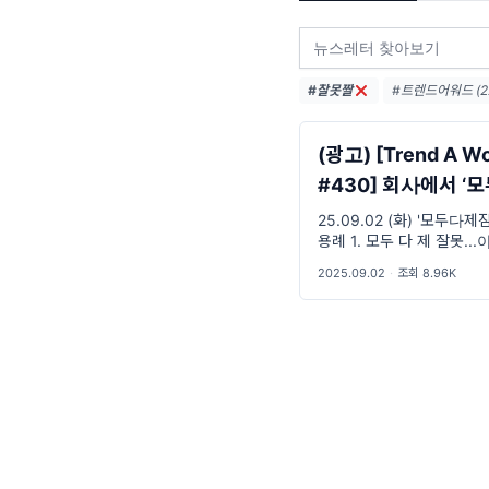
#잘못짤
#트렌드어워드 (22
#요즘밈 (27)
#밈뜻 (20)
#하
(광고) [Trend A W
#430] 회사에서 ‘모두 다 제
잠옷이에요’라고 
25.09.02 (화) '모두다
용례 1. 모두 다 제 잘못..
에요… 이 OO 씨 2. 오늘
2025.09.02
·
조회 8.96K
두 다 제 잠옷이에요 표 O