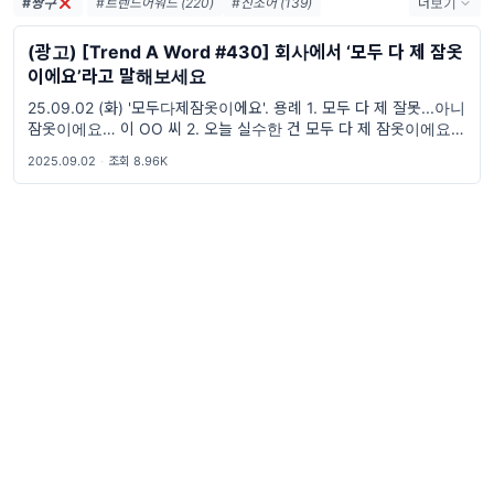
#짱구
#트렌드어워드 (220)
#신조어 (139)
더보기
#trendaword (117)
#유행어 (57)
#휴재 (29)
(광고) [Trend A Word #430] 회사에서 ‘모두 다 제 잠옷
#트렌드어워드레터 (26)
#요즘밈 (26)
이에요’라고 말해보세요
#트렌드어워드뉴스레터 (26)
#2026밈 (25)
25.09.02 (화) '모두다제잠옷이에요'. 용례 1. 모두 다 제 잘못...아니
#밈 (24)
#MZ세대 (23)
#7월밈 (21)
잠옷이에요… 이 OO 씨 2. 오늘 실수한 건 모두 다 제 잠옷이에요 표
#밈추천 (21)
#밈뜻 (19)
#하루휴재 (18)
OO 씨
2025.09.02
·
조회 8.96K