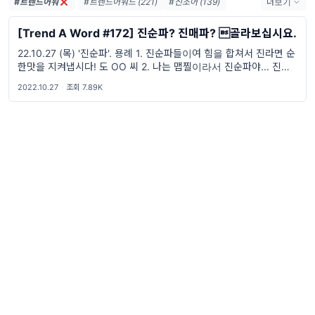
#트렌드어워
#트렌드어워드 (221)
#신조어 (139)
더보기
#trendaword (117)
#유행어 (57)
[Trend A Word #172] 진순파? 진매파? 골라보십시요.
#휴재 (29)
#트렌드어워드뉴스레터 (27)
22.10.27 (목) '진순파'. 용례 1. 진순파들이여 힘을 합쳐서 진라면 순
#요즘밈 (27)
#트렌드어워드레터 (27)
한맛을 지켜냅시다! 도 OO 씨 2. 나는 맵찔이라서 진순파야... 진매
#2026밈 (26)
#밈 (24)
#MZ세대 (23)
솔직히 은근히 매움... 공 OO 씨
#밈추천 (22)
#7월밈 (21)
#밈뜻 (20)
2022.10.27
·
조회 7.89K
#하루휴재 (18)