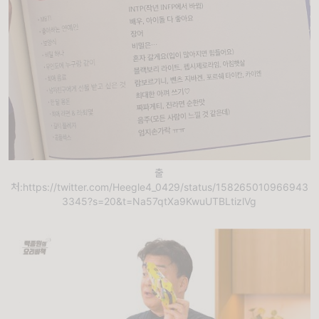
출
처:https://twitter.com/Heegle4_0429/status/158265010966943
3345?s=20&t=Na57qtXa9KwuUTBLtizlVg