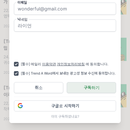
가 아니야!!! 이 맵치광이들아!!!
이메일
22.12.08 (목) '맵치광이'. 용례 1. 아니 뭔 맨날
엽떡을 먹제... 이 맵치광이야 ㅠㅠ 김 OO 씨
닉네임
2. 어떻게 저기에 핫소스를 더 뿌릴 생각을 하
2022.12.08
·
조회 7.97K
는거지... 너 맵치광이니? 홍 OO 씨
[Trend A Word #322] 2024 하반기
밈 개 크게 시작, 문제가 될까요?
24.07.04 (목) '문제가될까요?'. 용례 1. 너무
귀여워서 깨물어보고 싶다. 문제가 될까요? 황
[필수] 메일리
이용약관
개인정보처리방침
에 동의합니다.
OO 씨
2024.07.04
·
조회 20.2K
[필수] Trend A Word에서 보내는 광고성 정보 수신에 동의합니다.
[Trend A Word #135] 이젠 소주논쟁
취소
구독하기
이라고? ㅋㅋㅋ 깻잎에 롱패딩에... 난리
구나
22.04.26 (화) '소주논쟁'. 용례 1. 깻잎으로 시
구글로 시작하기
작해서 소주논쟁으로 끝나는 것인가...? 백 OO
씨
이미 구독하셨나요?
2022.04.26
·
조회 15.7K