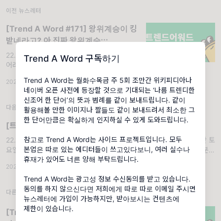
이전 뉴스레터
[Trend A Word #171] 왕위계승이 킹
받네라고? 아 진짜 왕위계승;;;
22.10.25 (화) '왕위계승'. 용례 1. 시험 문제 개
Trend A Word 구독하기
어려웠음... 완전 왕위계승임... 백 OO 씨 2. 계
속 두껍게 입다가 오늘만 좀 얇게 입었는데 갑
Trend A Word는 월화수목금 주 5회 조만간 위키피디아나
2022.10.25
·
조회 7.32K
자기 추워졌어... 요즘 날씨 패턴 진짜 왕위계승
네이버 오픈 사전에 등장할 것으로 기대되는 ‘나름 트렌디한
이다;;
신조어 한 단어’의 뜻과 범례를 같이 보내드립니다. 같이
다음 뉴스레터
활용해볼 만한 이미지나 짤들도 같이 보내드려서 최소한 그
한 단어만큼은 확실하게 인지하실 수 있게 도와드립니다.
[트렌드어워드 및 트렌드어워드+ 공지] 휴재 공지
참고로 Trend A Word는 사이드 프로젝트입니다. 모두
22.10.31 (월) - 22.11.06 (일). 안녕하세요 트렌드어워드입니다. 지난 토
본업은 따로 있는 에디터들이 쓰고있다보니, 여러 실수나
요일 참사로 희생되신 분들의 명복을 빌며, 상심에 빠지셨을 유가족분들
휴재가 있어도 너른 양해 부탁드립니다.
에게 깊은 위로를 보냅니다. 저희는 매일 매일 바뀌는 트렌드와 신조어를
2022.10.31
·
조회 2.98K
빠
Trend A Word는 광고성 정보 수신동의를 받고 있습니다.
동의를 하지 않으신다면 저희에게 따로 따로 이메일 주시면
다른 뉴스레터
뉴스레터에 가입이 가능하지만, 받아보시는 컨텐츠에
제한이 있습니다.
[Trend A Word #180] 나는... 맵찔이