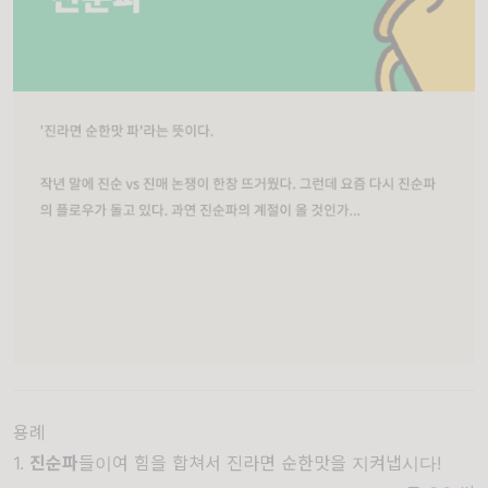
용례
1.
진순파
들이여 힘을 합쳐서 진라면 순한맛을 지켜냅시다!