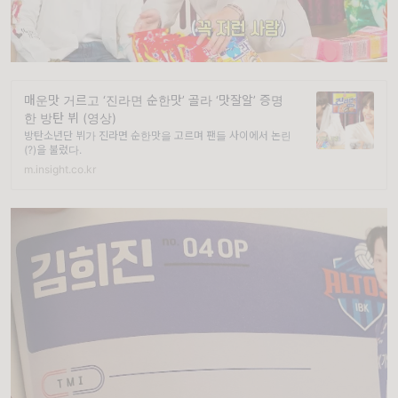
매운맛 거르고 ‘진라면 순한맛’ 골라 ‘맛잘알’ 증명
한 방탄 뷔 (영상)
방탄소년단 뷔가 진라면 순한맛을 고르며 팬들 사이에서 논란
(?)을 불렀다.
m.insight.co.kr