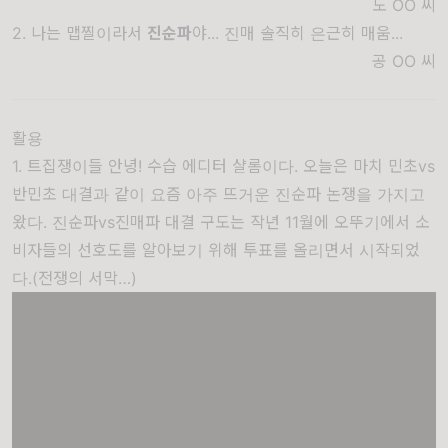
도 OO
씨
2. 나는 맵찔이라서
진순파
야... 진매 솔직히 은근히 매움...
공 OO
씨
활용
1. 트집쟁이들 안녕! 수습 에디터 샬롬이다. 오늘은 마치 민초vs
반민초 대결과 같이 요즘 아주 뜨거운 진순파 논쟁을 가지고
왔다. 진순파vs진매파 대결 구도는 작년 11월에 오뚜기에서 소
비자들의 선호도를 알아보기 위해 투표를 올리면서 시작되었
다.(전쟁의 서막…)