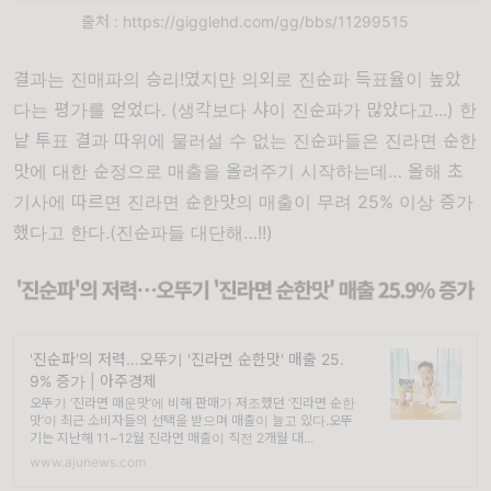
출처 : https://gigglehd.com/gg/bbs/11299515
결과는 진매파의 승리!였지만 의외로 진순파 득표율이 높았
다는 평가를 얻었다. (생각보다 샤이 진순파가 많았다고...) 한
낱 투표 결과 따위에 물러설 수 없는 진순파들은 진라면 순한
맛에 대한 순정으로 매출을 올려주기 시작하는데… 올해 초
기사에 따르면 진라면 순한맛의 매출이 무려 25% 이상 증가
했다고 한다.(진순파들 대단해…!!)
​'진순파'의 저력…오뚜기 '진라면 순한맛' 매출 25.
9% 증가 | 아주경제
오뚜기 ‘진라면 매운맛’에 비해 판매가 저조했던 ‘진라면 순한
맛’이 최근 소비자들의 선택을 받으며 매출이 늘고 있다.오뚜
기는 지난해 11~12월 진라면 매출이 직전 2개월 대...
www.ajunews.com