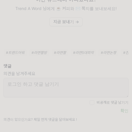
Trend A Word 님에게 ☕️ 커피와 ✉️ 쪽지를 보내보세요!
지금 보내기 →
#트렌드어워
#라면짤방
#라면짤
#라면5대죄악
#라면논쟁
#진
댓글
의견을 남겨주세요
비공개로 댓글 남기기
확인
의견이 있으신가요? 제일 먼저 댓글을 달아보세요 !