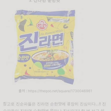
출처 : https://theqoo.net/square/1730046961
참고로 진순파들은 진라면 순한맛에 굉장히 진심이다…!! 진
순파들이 진라면 순한맛에 얼마나 진심인지! 한 번 보고 싶