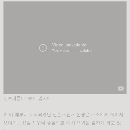
진순파들아! 숨지 말자!!
2. 이 때부터 시작되었던 진순vs진매 논쟁은 소소하게 이어져
오다가… 요즘 트위터 중심으로 다시 뜨거운 감자가 되고 있