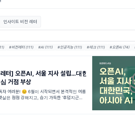
인사이트 비전 레터
1)
#비전레터 (111)
#AI (111)
#인공지능 (111)
#테크 (111)
#오픈AI (74)
)
#메타 (36)
#AI에이전트 (33)
#AI혁신 (33)
#AI인프라 (32)
#데이터센터 (
1)
#AI윤리 (31)
전레터] 오픈AI, 서울 지사 설립…대한
핵심 거점 부상
독자 여러분! 😊 6월이 시작되면서 본격적인 여름
햇살은 점점 강해지고, 습기 가득한 ‘후덥지근한 초
리 곁