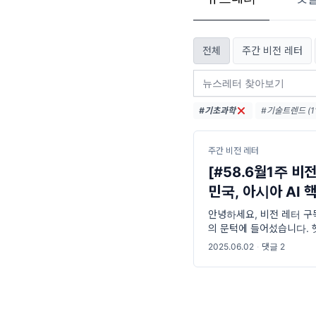
전체
주간 비전 레터
#기초과학
#기술트렌드 (11
#엔비디아 (36
#디지털전환 (3
주간 비전 레터
[#58.6월1주 비
민국, 아시아 AI 
안녕하세요, 비전 레터 구
의 문턱에 들어섰습니다. 
여름’의 공기가 어느새 우
2025.06.02
·
댓글 2