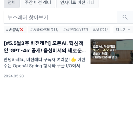
전체
주간 비전 레터
인사이트 비전 레터
#손정의
#기술트렌드 (111)
#비전레터 (111)
#AI (111)
더보기
#인공지능 (111)
#테크 (111)
#오픈AI (74)
[#5.5월3주 비전레터] 오픈AI, 혁신적
#AI생태계 (38)
#엔비디아 (36)
#메타 (36)
인 'GPT-4o' 공개! 음성비서의 새로운
#AI에이전트 (33)
#AI혁신 (33)
미래를 열다.
#AI인프라 (32)
#데이터센터 (31)
안녕하세요, 비전레터 구독자 여러분! 🌟 이번
주는 OpenAI Spring 행사와 구글 I/O에서 쏟
#디지털전환 (31)
#AI윤리 (31)
아져 나온 큰 뉴스들로 가득합니다. AI의 개발
2024.05.20
과 진화 속도가 그 어느 때보다