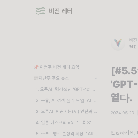
비전 레터
비전
'비전
이트와
📌 이번주 비전 레터 요약
[#5.
📰지난주 주요 뉴스
'GPT
1. 오픈AI, 혁신적인 'GPT-4o' 공개! 음성비서의 새로운 미래를 열다.
열다.
2. 구글, AI 검색 전격 도입! AI 어시스턴트·영상 생성 모델 공개
3. 오픈AI, 인공지능(AI) 안전과 거버넌스 담당 핵심 인력 대거 퇴사, 초정렬팀 해체! AI 안전에 대한 우려 제기
2024.05.20
4. 일론 머스크의 xAI, '그록 3' 개발 위해 오라클과 14조 원 규모의 초대형 계약 추진
안녕하세요, 
5. 소프트뱅크 손정의 회장, “ARM, 자체 AI 칩 개발...데이터센터·로봇까지 사업 확장”