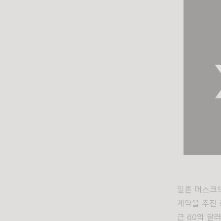
일론 머스크의
계약을 추진 
근 60억 달