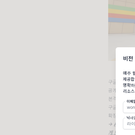
비전
매주 
제공합
구글은 연례 개
명확하
공개했습니다. 
리소스
본격적인 '제
이메
구글이 AI 
확장하는 것을
닉네
->
AI 기술
게 보다 혁신