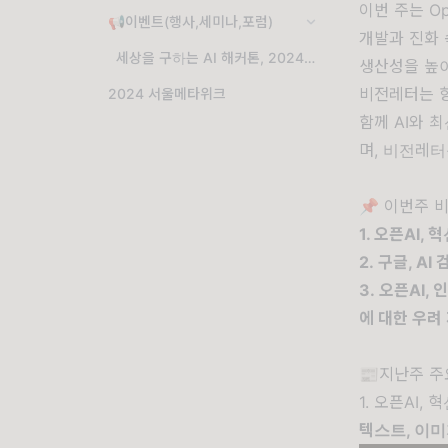
이번 주는 Op
📢이벤트(행사,세미나,포럼)
개발과 진화 
세상을 구하는 AI 해커톤, 2024 항해커톤
생산성을 높
비전레터는 항
2024 서울메타위크
함께 AI와 
며, 비전레
📌 이번주 
1. 오픈AI,
2. 구글, A
3. 오픈AI,
에 대한 우려
📰지난주 주
1. 오픈AI,
텍스트, 이미