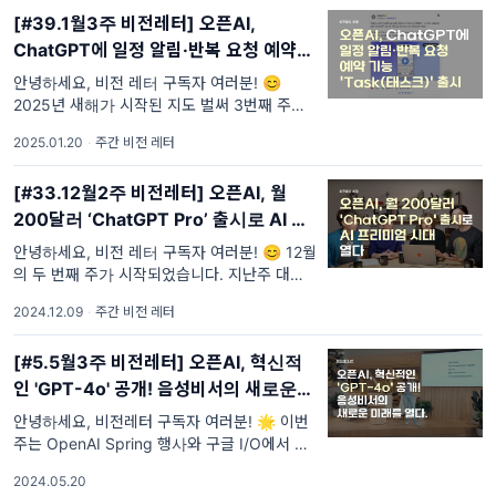
[#39.1월3주 비전레터] 오픈AI,
ChatGPT에 일정 알림·반복 요청 예약
기능 'Task(태스크)' 출시
안녕하세요, 비전 레터 구독자 여러분! 😊
2025년 새해가 시작된 지도 벌써 3번째 주입
니다. 시간이 참 빠르게 흘러가죠? 🌟 새해 초
2025.01.20
·
주간 비전 레터
에 세운 새로운 도전과 다짐들은 잘 지켜지고
[#33.12월2주 비전레터] 오픈AI, 월
200달러 ‘ChatGPT Pro’ 출시로 AI 프
리미엄 시대 열다
안녕하세요, 비전 레터 구독자 여러분! 😊 12월
의 두 번째 주가 시작되었습니다. 지난주 대한
민국은 정치적으로 매우 혼란스럽고 중요한 한
2024.12.09
·
주간 비전 레터
주를 보냈습니다. 윤석열 대통령의 비상 계
[#5.5월3주 비전레터] 오픈AI, 혁신적
인 'GPT-4o' 공개! 음성비서의 새로운
미래를 열다.
안녕하세요, 비전레터 구독자 여러분! 🌟 이번
주는 OpenAI Spring 행사와 구글 I/O에서 쏟
아져 나온 큰 뉴스들로 가득합니다. AI의 개발
2024.05.20
과 진화 속도가 그 어느 때보다