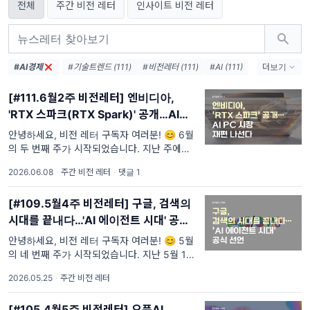
전체
주간 비전 레터
인사이트 비전 레터
#AI경제
#기술트렌드 (111)
#비전레터 (111)
#AI (111)
더보기
#인공지능 (111)
#테크 (111)
#오픈AI (74)
[#111.6월2주 비전레터] 엔비디아,
#AI생태계 (38)
#엔비디아 (36)
#메타 (36)
'RTX 스파크(RTX Spark)' 공개…AI
#AI에이전트 (33)
#AI혁신 (33)
PC 시장 재편 나선다
#AI인프라 (32)
#데이터센터 (31)
안녕하세요, 비전 레터 구독자 여러분! 😊 6월
의 두 번째 주가 시작되었습니다. 지난 주에는
#디지털전환 (31)
#AI윤리 (31)
글로벌 AI·IT 업계에 매우 의미 있는 행사들이
2026.06.08
·
주간 비전 레터
·
댓글 1
연이어 개최되며 기술 혁신의 흐름을
[#109.5월4주 비전레터] 구글, 검색의
시대를 끝내다…'AI 에이전트 시대' 공식
선언
안녕하세요, 비전 레터 구독자 여러분! 😊 5월
의 네 번째 주가 시작되었습니다. 지난 5월 19
일부터 20일까지 열린 글로벌 최대 개발자 행
2026.05.25
·
주간 비전 레터
사 중 하나인 '구글 I/O 2026'가
[#105.4월5주 비전레터] 오픈AI,