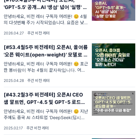
'GPT-5.5' 공개…AI '생성' 넘어 '실행' 단
계로
안녕하세요, 비전 레터 구독자 여러분! 😊 4월
의 다섯번째 주가 시작되었습니다. 요즘은 낮에
는 초여름을 떠올리게 할 만큼 따뜻하지만, 아
2026.04.27
·
주간 비전 레터
침저녁으로는 선선한 공기가 느껴지는 등 일교
[#53.4월5주 비전레터] 오픈AI, 올여름
'오픈 웨이트(open-weight)' 모델로 '오
픈소스 리더십' 탈환 노린다!
안녕하세요, 비전 레터 구독자 여러분! 😊 포근
한 봄바람이 부는 4월의 끝자락입니다. 어느새
초록이 짙어지고, 우리 모두의 일상에도 새로운
2025.04.28
·
주간 비전 레터
에너지가 가득 채워지고 있네요. 🌿 비전
[#43.2월3주 비전레터] 오픈AI CEO
샘 알트먼, GPT-4.5 및 GPT-5 로드맵
공개…"추론·비추론 모델 통합"
안녕하세요, 비전 레터 구독자 여러분! 😊 지난
주에도 중국 AI 스타트업 ‘DeepSeek(딥시크)'
충격에 여파가 계속 되었습니다. AI 스타트업
2025.02.17
·
주간 비전 레터
기업을 넘어 기존 AI 강자들에