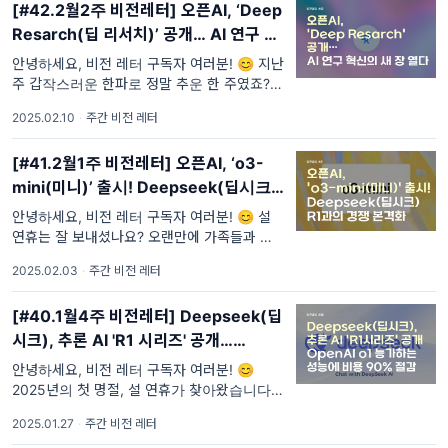
[#42.2월2주 비전레터] 오픈AI, ‘Deep
Resarch(딥 리서치)’ 공개… AI 연구 혁
신의 새 장 열다
안녕하세요, 비전 레터 구독자 여러분! 😊 지난
주 갑작스러운 한파로 정말 추운 한 주였죠?
❄️ 다들 건강 잘 챙기고 계신가요? 이렇게 추
2025.02.10
·
주간 비전 레터
운 날씨 속에서도 전 세계 AI 시장은 그
[#41.2월1주 비전레터] 오픈AI, ‘o3-
mini(미니)’ 출시! Deepseek(딥시크)
R1과의 경쟁 본격화
안녕하세요, 비전 레터 구독자 여러분! 😊 설
연휴는 잘 보내셨나요? 오랜만에 가족들과 따
뜻한 시간을 보내며 소중한 추억을 쌓으셨길 바
2025.02.03
·
주간 비전 레터
랍니다. 이번 설 연휴 동안 중국 AI 스타트
[#40.1월4주 비전레터] Deepseek(딥
시크), 추론 AI 'R1 시리즈' 공개…
OpenAI o1 능가하는 성능에 비용 90%
안녕하세요, 비전 레터 구독자 여러분! 😊
절감
2025년의 첫 명절, 설 연휴가 찾아왔습니다.
오랜만에 가족들과 모여 따뜻한 시간을 보내며
2025.01.27
·
주간 비전 레터
소중한 추억을 쌓고 계신가요? 연휴 기간 동