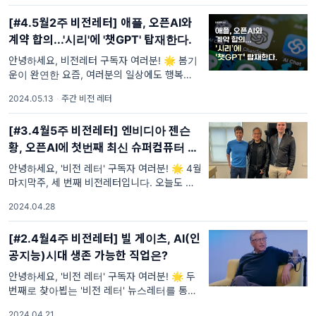
[#4.5월2주 비전레터] 애플, 오픈AI와
계약 합의...'시리'에 '챗GPT' 탑재한다.
안녕하세요, 비전레터 구독자 여러분! 🌟 봄기
운이 완연한 요즘, 여러분의 일상에도 행복이
가득하길 바라며 이번주 비전레터를 시작합니
2024.05.13
·
주간 비전 레터
다. 이번주도 여러분과 함께 최신 기술 동향과
흥
[#3.4월5주 비전레터] 엔비디아 젠슨
황, 오픈AI에 첫번째 최신 슈퍼컴퓨터 직
접 전달
안녕하세요, '비전 레터' 구독자 여러분! 🌟 4월
마지막주, 세 번째 비전레터입니다. 오늘도 구
독자분에게 흥미로운 이야기를 전해드리기 위
2024.04.28
해 열심히 준비했습니다. 빠르게 변화하는
[#2.4월4주 비전레터] 빌 게이츠, AI(인
공지능)시대 생존 가능한 직업은?
안녕하세요, '비전 레터' 구독자 여러분! 🌟 두
번째로 찾아뵙는 '비전 레터' 뉴스레터를 통해
다시 한번 여러분을 환영합니다. 빠르게 변화하
2024.04.21