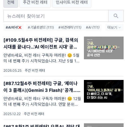
전체
주간 비전 레터
인사이트 비전 레터
#AI비서
#기술트렌드 (111)
#비전레터 (111)
#AI (111)
더보기
#인공지능 (111)
#테크 (111)
#오픈AI (74)
[#109.5월4주 비전레터] 구글, 검색의
#AI생태계 (38)
#엔비디아 (36)
#메타 (36)
시대를 끝내다…'AI 에이전트 시대' 공식
#AI에이전트 (33)
#AI혁신 (33)
선언
#AI인프라 (32)
#데이터센터 (31)
안녕하세요, 비전 레터 구독자 여러분! 😊 5월
의 네 번째 주가 시작되었습니다. 지난 5월 19
#디지털전환 (31)
#AI윤리 (31)
일부터 20일까지 열린 글로벌 최대 개발자 행
2026.05.25
·
주간 비전 레터
사 중 하나인 '구글 I/O 2026'가
[#87.12월4주 비전레터] 구글, '제미나
이 3 플래시(Gemini 3 Flash)' 공개…
더 빠르고, 더 싸게, 더 많이 쓰는 AI
안녕하세요, 비전 레터 구독자 여러분! 😊 12월
의 네 번째 주가 시작되었습니다. 연말 분위기
가 본격적으로 느껴지면서, 한 해를 어떻게 보
2025.12.22
·
주간 비전 레터
냈는지 자연스럽게 되돌아보게 되는 시기입니
[#67.8월1주 비전레터] 오픈AI, 정답 대