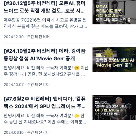
[#36.12월5주 비전레터] 오픈AI, 휴머
노이드 로봇 직접 개발 검토…로봇 시장
복귀 논의 중
제주항공 7C2216편 여객기 사고로 유명을 달
리하신 분들께 깊은 애도를 표하며, 삼가 고인
의 명복을 빕니다. 부상자분들의 빠른 쾌유를
2024.12.30
·
주간 비전 레터
기원하며, 유가족분들께 깊은 위로와 애도에
[#24.10월2주 비전레터] 메타, 강력한
동영상 생성 AI 'Movie Gen' 공개
안녕하세요, 비전 레터 구독자 여러분! 😊 지난
주 징검다리 연휴, 잘 보내셨나요? 휴식을 취하
며 재충전하신 분도, 새로운 목표를 위해 준비
2024.10.07
·
주간 비전 레터
하신 분도 계실 텐데요! 이번 주 비전 레
[#7.6월2주 비전레터] 엔비디아, '컴퓨
텍스 2024'에서 GPU 업그레이드 주기 1
년으로 단축 발표
안녕하세요, 비전 레터 구독자 여러분! 🌟 한
주 동안 잘 지내셨나요? 이번 주에도 여러분과
함께할 수 있어 정말 기쁩니다. 요즘 날씨가 점
2024.06.10
·
주간 비전 레터
점 더워지고 있는데, 잘 지내고 계신지