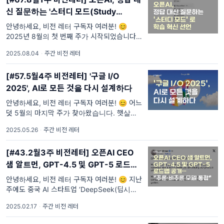
신 질문하는 '스터디 모드(Study
Mode)'로 학습 혁신 선언
안녕하세요, 비전 레터 구독자 여러분! 😊
2025년 8월의 첫 번째 주가 시작되었습니다.
숨 막히는 불가마처럼 뜨거웠던 7월이 지나고,
2025.08.04
·
주간 비전 레터
8월에도 무더위가 계속되고 있습니다. 🌡️
[#57.5월4주 비전레터] '구글 I/O
2025', AI로 모든 것을 다시 설계하다
안녕하세요, 비전 레터 구독자 여러분! 😊 어느
덧 5월의 마지막 주가 찾아왔습니다. 햇살은 뜨
겁고 초록은 짙어지는데, 기술 업계는 그 어느
2025.05.26
·
주간 비전 레터
때보다 뜨거운 열기로 가득했던 한 주였습
[#43.2월3주 비전레터] 오픈AI CEO
샘 알트먼, GPT-4.5 및 GPT-5 로드맵
공개…"추론·비추론 모델 통합"
안녕하세요, 비전 레터 구독자 여러분! 😊 지난
주에도 중국 AI 스타트업 ‘DeepSeek(딥시크)'
충격에 여파가 계속 되었습니다. AI 스타트업
2025.02.17
·
주간 비전 레터
기업을 넘어 기존 AI 강자들에