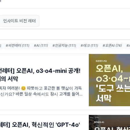
인사이트 비전 레터
)
#비전레터 (111)
#AI (111)
#인공지능 (111)
#테크 (111)
#오픈AI (74)
#
#메타 (36)
#AI에이전트 (33)
#AI혁신 (33)
#AI인프라 (32)
#데이터센터 (3
)
#AI윤리 (31)
레터] 오픈AI, o3·o4-mini 공개!
대의 서막
독자 여러분! 😊 따뜻하고 포근한 봄 햇살이 가득
 계신가요? 바쁜 일상 속에서도 잠시 고개를 들어 하
 계
터] 오픈AI, 혁신적인 'GPT-4o'