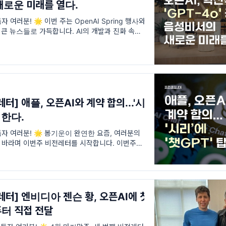
새로운 미래를 열다.
여러분! 🌟 이번 주는 OpenAI Spring 행사와
 큰 뉴스들로 가득합니다. AI의 개발과 진화 속도
터] 애플, 오픈AI와 계약 합의...'시
재한다.
자 여러분! 🌟 봄기운이 완연한 요즘, 여러분의
 바라며 이번주 비전레터를 시작합니다. 이번주도
동향과 흥
레터] 엔비디아 젠슨 황, 오픈AI에 첫
터 직접 전달