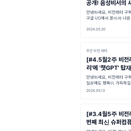
공개! 음성비서의 
안녕하세요, 비전레터 구독자 
구글 I/O에서 쏟아져 나온
가 그 어느 때보다
2024.05.20
주간 비전 레터
[#4.5월2주 비전레
리'에 '챗GPT' 탑
안녕하세요, 비전레터 구독
일상에도 행복이 가득하길
여러분과 함께 최신 기술 
2024.05.13
[#3.4월5주 비전
번째 최신 슈퍼컴퓨