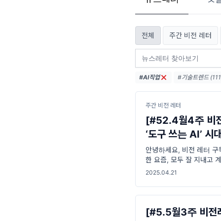
전체
주간 비전 레터
#AI직업
#기술트렌드 (111
#엔비디아 (36)
#디지털전환 (31
주간 비전 레터
[#52.4월4주 비전
‘도구 쓰는 AI’ 시
안녕하세요, 비전 레터 구
한 요즘, 모두 잘 지내고
늘을 바라보면, 자연스럽게
2025.04.21
[#5.5월3주 비전레