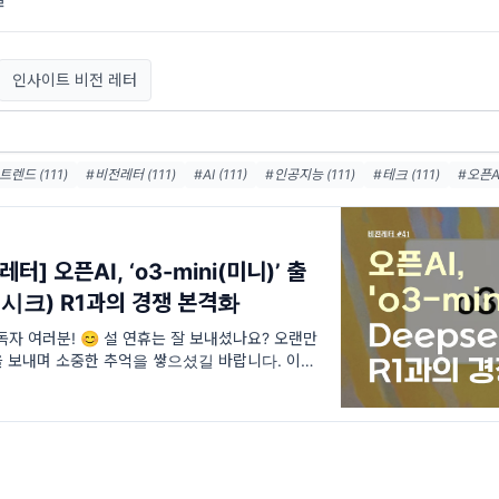
인사이트 비전 레터
렌드 (111)
#비전레터 (111)
#AI (111)
#인공지능 (111)
#테크 (111)
#오픈AI
태계 (38)
#엔비디아 (36)
#메타 (36)
#AI에이전트 (33)
#AI혁신 (33)
#AI
터센터 (31)
#디지털전환 (31)
#AI윤리 (31)
터] 오픈AI, ‘o3-mini(미니)’ 출
(딥시크) R1과의 경쟁 본격화
자 여러분! 😊 설 연휴는 잘 보내셨나요? 오랜만
 보내며 소중한 추억을 쌓으셨길 바랍니다. 이번
타트