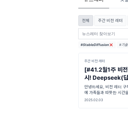
전체
주간 비전 레터
#StableDiffusion
#기술트
#AI생
#데이
주간 비전 레터
[#41.2월1주 비전레
시! Deepseek
안녕하세요, 비전 레터 구독
에 가족들과 따뜻한 시간을
설 연휴 동안 중국 AI 스
2025.02.03