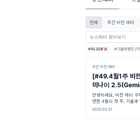
전체
주간 비전 레터
#VL32B
#기술트렌드 (11
#엔비디아 (36)
#디지털전환 (31
주간 비전 레터
[#49.4월1주 비전
미나이 2.5(Gemin
안녕하세요, 비전 레터 구
연한 4월의 첫 주, 기술
26일, AI의 미래를 조망
2025.03.31