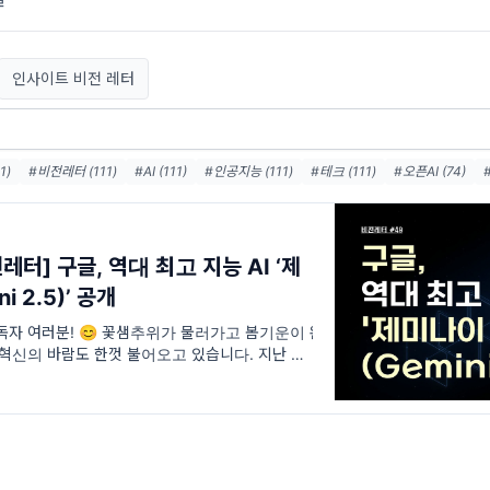
인사이트 비전 레터
1)
#비전레터 (111)
#AI (111)
#인공지능 (111)
#테크 (111)
#오픈AI (74)
#메타 (36)
#AI에이전트 (33)
#AI혁신 (33)
#AI인프라 (32)
#데이터센터 (3
)
#AI윤리 (31)
레터] 구글, 역대 최고 지능 AI ‘제
i 2.5)’ 공개
독자 여러분! 😊 꽃샘추위가 물러가고 봄기운이 완
과 혁신의 바람도 한껏 불어오고 있습니다. 지난 3월