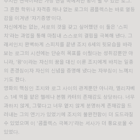
수지만 연극이라는 가상 현실 속에서만 왕이 될 수 있는 로그.
그 흔한 학위나 자격증 하나 없는 로그의 콤플렉스는 바로 열등
감을 이겨낸 '자기증명'이다.
자신에게는 없는, 서로의 것을 갖고 싶어했던 이 둘은 '스피
치'라는 과업을 통해 마침내 스스로의 결핍을 극복해 낸다. 그
래서인지 완벽하게 스피치를 끝낸 조지 6세의 뒷모습을 바라
보는 로그의 시선에는 단순히 목표를 이뤘다는 성취감뿐만 아
니라, '왕'이라는 자신의 꿈을 대신 이룬 조지에게 바치는 일종
의 존경심이자 자신의 신념을 증명해 냈다는 자부심이 느껴지
기도 한다.
영화의 핵심인 조지와 로그 사이의 관계뿐만 아니라, 엘리자베
스 1세 역을 맡은 헬레나 본햄 카터의 존재감도 상당하다. 너무
과하지 않게, 그렇다고 너무 옅지 않게 분명하게 존재감을 드
러내는 그의 연기가 있었기에 조지의 불완전함이 더 도드라질
수 있었으며 이 '콤플렉스 극복기'라는 서사가 더 풍요로울 수
있었다.