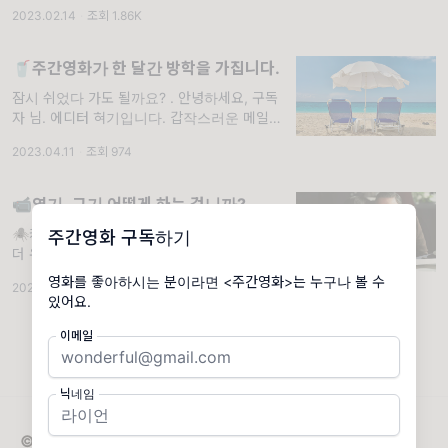
메일을 열었을 구독자 님의 표정이 여기에서도
2023.02.14
·
조회 1.86K
선하네요.😎 사실 오랜만에 들어간 티빙에서 <
탑건:매버릭>을 보는 순간, 저
🥤주간영화가 한 달간 방학을 가집니다.
잠시 쉬었다 가도 될까요? . 안녕하세요, 구독
자 님. 에디터 혀기입니다. 갑작스러운 메일 제
목에 많이 놀라셨나요? 처음부터 주간영화를
2023.04.11
·
조회 974
꾸준하게 지켜보셨던 분들은 아시겠지만, 주간
영화는 저와 에디터 우기가
📹연기, 그기 어떻게 하는 겁니까?
🕷️캐나다에서 미리 본 <스파이더맨: 어크로스
주간영화 구독하기
더 유니버스> 후기. 오늘 레터의 제목, 어딘가
익숙하지 않나요? 바로 작년 화제의 드라마 <
영화를 좋아하시는 분이라면 <주간영화>는 누구나 볼 수
2023.06.20
·
조회 1.17K
재벌 집 막내아들> 진양철 회장님의 명대사를
있어요.
오마주 해봤는데요. 아마 구독자 님도 한 번쯤
은 이 대사를
이메일
닉네임
© 2026 주간영화