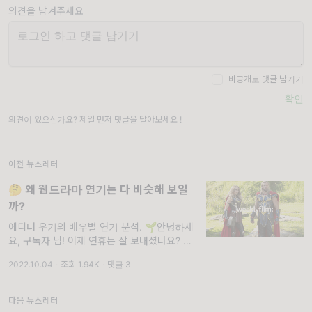
의견을 남겨주세요
비공개로 댓글 남기기
확인
의견이 있으신가요? 제일 먼저 댓글을 달아보세요 !
이전 뉴스레터
🤔 왜 웹드라마 연기는 다 비슷해 보일
까?
에디터 우기의 배우별 연기 분석. 🌱안녕하세
요, 구독자 님! 어제 연휴는 잘 보내셨나요? 오
늘 주간영화에서는 그동안 아무도 엄두도 내지
2022.10.04
·
조회 1.94K
·
댓글 3
못했던 주제에 도전해 보려고 해요. 그건 바로
배우별 연기 분석! 연기를
다음 뉴스레터