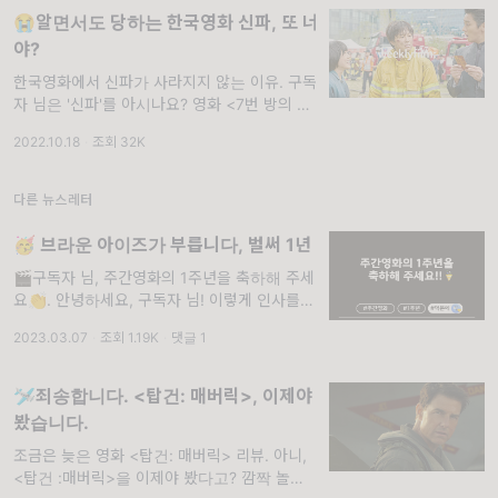
😭알면서도 당하는 한국영화 신파, 또 너
야?
한국영화에서 신파가 사라지지 않는 이유. 구독
자 님은 '신파'를 아시나요? 영화 <7번 방의 선
물>이나, <신과 함께>가 떠오르셨다면, 아마
2022.10.18
·
조회 32K
신파에 대해서 이미 어느 정도 알고 계신다는
뜻일 거예요. 분명 많이 쓰는
다른 뉴스레터
🥳 브라운 아이즈가 부릅니다, 벌써 1년
🎬구독자 님, 주간영화의 1주년을 축하해 주세
요👏. 안녕하세요, 구독자 님! 이렇게 인사를
드린지도 어느새 52번째가 되었네요. 그 말이
2023.03.07
·
조회 1.19K
·
댓글 1
무슨 뜻이냐면, 주간영화가 벌써 1주년을 맞이
했다는 뜻이죠! (다들 박수! 👏👏) 그동안
🛩️죄송합니다. <탑건: 매버릭>, 이제야
봤습니다.
조금은 늦은 영화 <탑건: 매버릭> 리뷰. 아니,
<탑건 :매버릭>을 이제야 봤다고? 깜짝 놀라