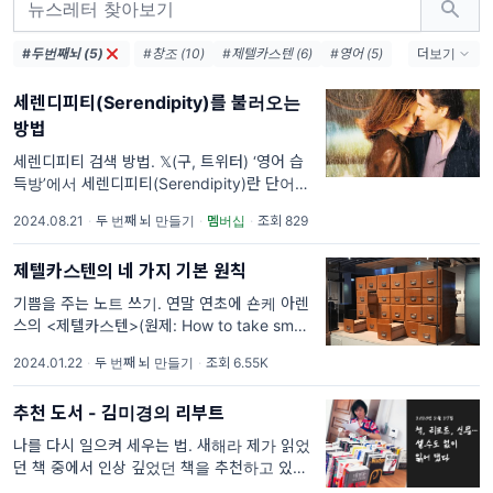
#두번째뇌 (5)
#창조 (10)
#제텔카스텐 (6)
#영어 (5)
더보기
#들뢰즈 (5)
#집중 (4)
#단순함 (4)
세렌디피티(Serendipity)를 불러오는
#독서 (4)
#습관 (4)
#글쓰기 (3)
방법
#인공지능 (3)
#성공 (3)
#차이 (3)
#철학 (3)
#행복 (3)
세렌디피티 검색 방법. 𝕏(구, 트위터) ‘영어 습
득방’에서 세렌디피티(Serendipity)란 단어가
언급되어, 글을 써옵니다. 세렌디피티
2024.08.21
·
두 번째 뇌 만들기
·
멤버십
·
조회 829
(Serendipity)는 한국어로 번역하면 '우연한
발견' 정
제텔카스텐의 네 가지 기본 원칙
기쁨을 주는 노트 쓰기. 연말 연초에 숀케 아렌
스의 <제텔카스텐>(원제: How to take smart
notes)을 다시 읽으며 리뷰했다. 처음 읽었을
2024.01.22
·
두 번째 뇌 만들기
·
조회 6.55K
때 하이라이트 했던 부분을 다시 읽으며 손글씨
로
추천 도서 - 김미경의 리부트
나를 다시 일으켜 세우는 법. 새해라 제가 읽었
던 책 중에서 인상 깊었던 책을 추천하고 있습
니다. <김미경의 리부트>는 코로나가 한창이던