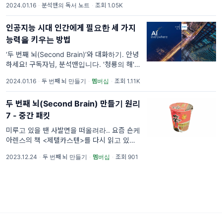
2024.01.16
·
분석맨의 독서 노트
·
조회 1.05K
2020년에 나온 책입니다. 이미 코로나를 극복
했다고 생각하는 지금 과거
인공지능 시대 인간에게 필요한 세 가지
능력을 키우는 방법
‘두 번째 뇌(Second Brain)’와 대화하기. 안녕
하세요! 구독자님, 분석맨입니다. '청룡의 해'에
힘찬 출발을 하고 계시는지요?
2024.01.16
·
두 번째 뇌 만들기
·
멤버십
·
조회 1.11K
두 번째 뇌(Second Brain) 만들기 원리
7 - 중간 패킷
미루고 있을 땐 사발면을 떠올려라.. 요즘 숀케
아렌스의 책 <제텔카스텐>를 다시 읽고 있다.
정확히 말하면, 하이라이트 한 부분만 다시 리
2023.12.24
·
두 번째 뇌 만들기
·
멤버십
·
조회 901
뷰하고 있다. 흥미로운 점은 처음에 책을 읽을
때도 느꼈지만, 읽으면 읽을수록