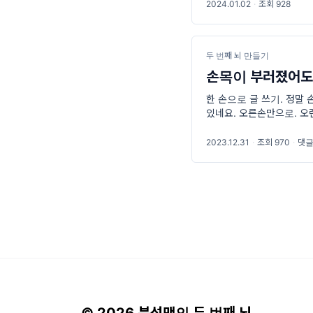
2024.01.02
·
조회 928
두 번째 뇌 만들기
손목이 부러졌어도
한 손으로 글 쓰기. 정말
있네요. 오른손만으로. 
가 심하게 넘어지면서 왼
2023.12.31
·
조회 970
·
댓글