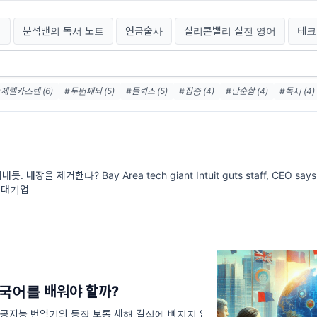
기
분석맨의 독서 노트
연금술사
실리콘밸리 실전 영어
테크
#제텔카스텐 (6)
#두번째뇌 (5)
#들뢰즈 (5)
#집중 (4)
#단순함 (4)
#독서 (4)
#인공지능 (3)
#성공 (3)
#차이 (3)
#철학 (3)
#행복 (3)
장을 제거한다? Bay Area tech giant Intuit guts staff, CEO says 1,
술 대기업
외국어를 배워야 할까?
인공지능 번역기의 등장 보통 새해 결심에 빠지지 않