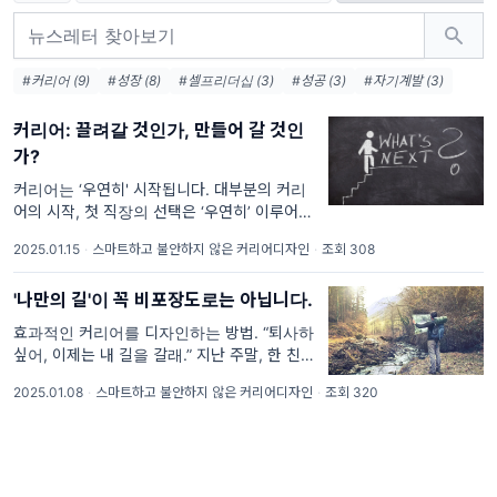
#커리어 (9)
#성장 (8)
#셀프리더십 (3)
#성공 (3)
#자기계발 (3)
커리어: 끌려갈 것인가, 만들어 갈 것인
가?
커리어는 ‘우연히' 시작됩니다. 대부분의 커리
어의 시작, 첫 직장의 선택은 ‘우연히’ 이루어집
니다. 첫 직장을 완벽한 계획 안에서 정하는 경
2025.01.15
·
스마트하고 불안하지 않은 커리어디자인
·
조회 308
우는 거의 없습니다. 보통 대학이나 스팩
'나만의 길'이 꼭 비포장도로는 아닙니다.
효과적인 커리어를 디자인하는 방법. “퇴사하고
싶어, 이제는 내 길을 갈래.” 지난 주말, 한 친구
를 만났어요. 퇴사를 하고 싶은 친구는 더 이상
2025.01.08
·
스마트하고 불안하지 않은 커리어디자인
·
조회 320
남들이 정해준 길을 걷고 싶지 않다고 말했죠.
친구의 얘기에 제가 되