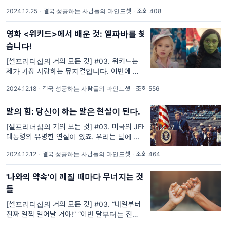
려준 말이 있습니다. 인생을 게임처럼 즐겨. 가
2024.12.25
·
결국 성공하는 사람들의 마인드셋
·
조회 408
치있다고 느끼는 게임으로. Enjoy your
영화 <위키드>에서 배운 것: 엘파바를 찾
습니다!
[셀프리더십의 거의 모든 것] #03. 위키드는
제가 가장 사랑하는 뮤지컬입니다. 이번에 뮤지
컬 영화로 새롭게 만나게 되었는데요, 오늘은
2024.12.18
·
결국 성공하는 사람들의 마인드셋
·
조회 556
영화 <위키드>를 통해 배우는 ‘셀프 리더십’에
대해 이야기해보려 합니다. * 뮤
말의 힘: 당신이 하는 말은 현실이 된다.
[셀프리더십의 거의 모든 것] #03. 미국의 JFK
대통령의 유명한 연설이 있죠. 우리는 달에 가
기로 선택했습니다. 우리는 10년 안에 달에 가
2024.12.12
·
결국 성공하는 사람들의 마인드셋
·
조회 464
고 다른 일들도 해낼 것입니다. - JFK 미국 전
대통령 아무런 근거도,
'나와의 약속'이 깨질 때마다 무너지는 것
들
[셀프리더십의 거의 모든 것] #03. “내일부터
진짜 일찍 일어날 거야!” “이번 달부터는 진짜
운동 시작해야지...” "주말에는 꼭 독서하기로