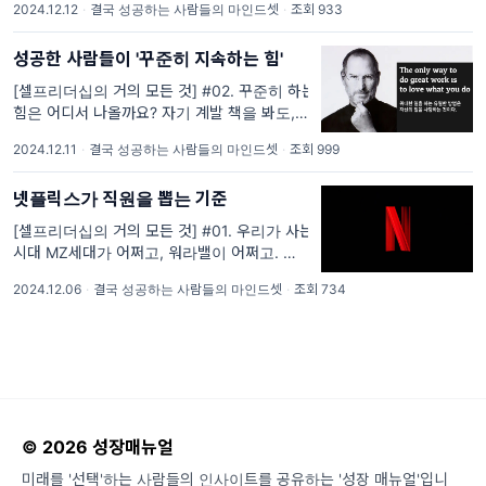
2024.12.12
·
결국 성공하는 사람들의 마인드셋
·
조회 933
했는데..." 귀에 딱지가 앉도록 들어본 이 다짐
들, 혹시 여러분의 이야
성공한 사람들이 '꾸준히 지속하는 힘'
[셀프리더십의 거의 모든 것] #02. 꾸준히 하는
힘은 어디서 나올까요? 자기 계발 책을 봐도,
강연을 들어봐도 10명 중 9명 정도는 ‘꾸준
2024.12.11
·
결국 성공하는 사람들의 마인드셋
·
조회 999
함’이 중요하다고 이야기합니다. 블로그나
SNS는 1일 1포가 중요하고, 유
넷플릭스가 직원을 뽑는 기준
[셀프리더십의 거의 모든 것] #01. 우리가 사는
시대 MZ세대가 어쩌고, 워라밸이 어쩌고. 문제
가 많은 시대라고 합니다. 동시에, 30대 고객들
2024.12.06
·
결국 성공하는 사람들의 마인드셋
·
조회 734
이 가장 많이 가져오는 코칭 주제는 "커리어, 성
장, 나다운 삶"입니다.
© 2026 성장매뉴얼
미래를 '선택'하는 사람들의 인사이트를 공유하는 '성장 매뉴얼'입니