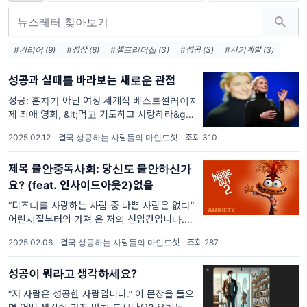
#커리어 (9)
#성장 (8)
#셀프리더십 (3)
#성공 (3)
#자기계발 (3)
성공과 실패를 바라보는 새로운 관점
성공: 혼자가 아닌 여정 세계적 베스트셀러이자
제 최애 영화, &lt;먹고 기도하고 사랑하라&gt;
의 저자 엘리자베스 길버트의 TED 강연을 좋아
2025.02.12
·
결국 성공하는 사람들의 마인드셋
·
조회 310
합니다. 특히 ‘천재성’에 대해 그녀가 해주는
제목 불안중독사회: 당신도 불안하신가
요? (feat. 인사이드아웃2)없음
“디즈니를 사랑하는 사람 중 나쁜 사람은 없다”
어린시절부터의 가져 온 저의 선입견입니다. 디
즈니가 가지는 감성, 음악, 담긴 가치들을 좋아
2025.02.06
·
결국 성공하는 사람들의 마인드셋
·
조회 287
하기에 지금까지도 자주 꺼내보기 때문이죠
성공이 뭐라고 생각하세요?
“저 사람은 성공한 사람입니다.” 이 문장을 들으