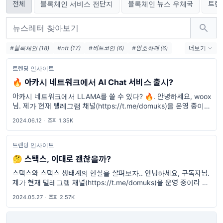
전체
블록체인 서비스 전단지
블록체인 뉴스 우체국
트렌
#블록체인 (18)
#nft (17)
#비트코인 (6)
#암호화폐 (6)
더보기
#이더리움 (6)
#가상자산 (5)
#DeFi (4)
#테라 (3)
트렌딩 인사이트
#UST (3)
#루나 (3)
#코인 (3)
#거래소 (3)
🔥 아카시 네트워크에서 AI Chat 서비스 출시?
아카시 네트워크에서 LLAMA를 쓸 수 있다? 🔥. 안녕하세요, woox
님. 제가 현재 텔레그램 채널(https://t.me/domuks)을 운영 중이라
간간히 뉴스레터로 인사드립니다. 뉴스레터보다 텔레그램에서 더 왕
2024.06.12
·
조회 1.35K
성히 활동하는
트렌딩 인사이트
🤔 스택스, 이대로 괜찮을까?
스택스와 스택스 생태계의 현실을 살펴보자.. 안녕하세요, 구독자님.
제가 현재 텔레그램 채널(https://t.me/domuks)을 운영 중이라 간
간히 뉴스레터로 인사드립니다. 뉴스레터보다 텔레그램에서 더 왕성
2024.05.27
·
조회 2.57K
히 활동하