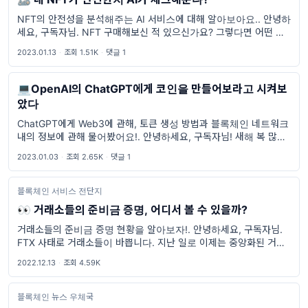
NFT의 안전성을 분석해주는 AI 서비스에 대해 알아보아요.. 안녕하
세요, 구독자님. NFT 구매해보신 적 있으신가요? 그렇다면 어떤 기
준으로 구매하셨나요? 안전성은 체크해보셨나요? 오늘은 NFT 구매
2023.01.13
·
조회 1.51K
·
댓글 1
전! 속성과 안전성 등을 체크할 수
💻OpenAI의 ChatGPT에게 코인을 만들어보라고 시켜보
았다
ChatGPT에게 Web3에 관해, 토큰 생성 방법과 블록체인 네트워크
내의 정보에 관해 물어봤어요!. 안녕하세요, 구독자님! 새해 복 많이
받으세요! 🎉 지난 1년 동안 구독해주셔서 너무 감사드리고, 올해도
2023.01.03
·
조회 2.65K
·
댓글 1
잘 부탁드릴게요. 😀 오늘은 Web3에 관해 OpenA...
블록체인 서비스 전단지
👀 거래소들의 준비금 증명, 어디서 볼 수 있을까?
거래소들의 준비금 증명 현황을 알아보자!. 안녕하세요, 구독자님.
FTX 사태로 거래소들이 바쁩니다. 지난 일로 이제는 중앙화된 거래
소들도 신뢰할 수 없게 되었죠. 장부는 똑바로 작성이 되었는지, 감사
2022.12.13
·
조회 4.59K
는 받았는지 여러
블록체인 뉴스 우체국