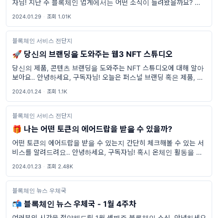
자님! 지난 주 블록체인 업계에서는 어떤 소식이 들려왔을까요? 이번
주 블록체인 뉴스 우체국에서 발행한 우편물을 통해 보시죠! 썸씽 토
2024.01.29
·
조회 1.01K
큰 해킹 사건 발생 1월
블록체인 서비스 전단지
🚀 당신의 브랜딩을 도와주는 웹3 NFT 스튜디오
당신의 제품, 콘텐츠 브랜딩을 도와주는 NFT 스튜디오에 대해 알아
보아요.. 안녕하세요, 구독자님! 오늘은 퍼스널 브랜딩 혹은 제품, 콘
텐츠 브랜딩을 도와주는 웹3 플랫폼을 소개해드리려고 합니다. The
2024.01.24
·
조회 1.1K
Collect Button (CENT) 바로 T
블록체인 서비스 전단지
🎁 나는 어떤 토큰의 에어드랍을 받을 수 있을까?
어떤 토큰의 에어드랍을 받을 수 있는지 간단히 체크해볼 수 있는 서
비스를 알려드려요.. 안녕하세요, 구독자님! 혹시 온체인 활동을 하신
적이 있으신가요? 그럼 이번 서비스 소개는 놓치시면 안 됩니다! 바쁘
2024.01.23
·
조회 2.48K
디 바쁜 현대 사회, 일일이 수많은 프로젝트의 일정과 에어
블록체인 뉴스 우체국
📬 블록체인 뉴스 우체국 - 1월 4주차
여러분의 시간을 절약해드릴 1월 셋째주 블록체인 소식. 안녕하세요,