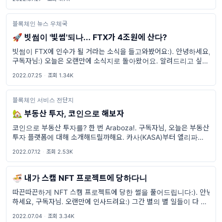
로 소개되었습
블록체인 뉴스 우체국
🚀 빗썸이 '빛썸'되나... FTX가 4조원에 산다?
빗썸이 FTX에 인수가 될 거라는 소식을 들고와봤어요:). 안녕하세요,
구독자님:) 오늘은 오랜만에 소식지로 돌아왔어요. 알려드리고 싶은
소식들이 있어서요! 1. FTX가 빗썸을 산다고라? 지난 23일, 블룸버
2022.07.25
·
조회 1.34K
그는 FTX와 빗썸이 인
블록체인 서비스 전단지
🏡 부동산 투자, 코인으로 해보자
코인으로 부동산 투자를? 한 번 Araboza!. 구독자님, 오늘은 부동산
투자 플랫폼에 대해 소개해드릴까해요. 카사(KASA)부터 엘리파이
(ELYFI)까지. 우선, 제게 무려 수익률을 10% 이상 안겨준 카사부터
2022.07.12
·
조회 2.53K
소개드릴게
🍜 내가 스캠 NFT 프로젝트에 당하다니
따끈따끈하게 NFT 스캠 프로젝트에 당한 썰을 풀어드립니다:). 안녕
하세요, 구독자님. 오랜만에 인사드려요:) 그간 별의 별 일들이 다 있
었는데 그 중 하나를 들고와봤어요. 제가 얼마 전에 스캠 NFT 프로젝
2022.07.04
·
조회 3.34K
트에 피해를 입어서 그와 관련된