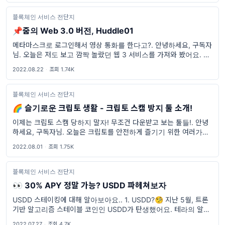
블록체인 서비스 전단지
📌줌의 Web 3.0 버전, Huddle01
메타마스크로 로그인해서 영상 통화를 한다고?. 안녕하세요, 구독자
님. 오늘은 저도 보고 깜짝 놀랐던 웹 3 서비스를 가져와 봤어요. 코
로나 시대에 줌이나 웹엑스 등 영상 회의 서비스들을 많이들 써보셨
2022.08.22
·
조회 1.74K
을 거라고 생각하는데요
블록체인 서비스 전단지
🌈 슬기로운 크립토 생활 - 크립토 스캠 방지 툴 소개!
이제는 크립토 스캠 당하지 말자! 무조건 다운받고 보는 툴들!. 안녕
하세요, 구독자님. 오늘은 크립토를 안전하게 즐기기 위한 여러가지
스캠 방지 툴들을 알아볼 거예요! 지난 포스팅을 보셨다면 제가 NFT
2022.08.01
·
조회 1.75K
스캠에 당했다는 것을 아실텐데요.
블록체인 서비스 전단지
👀 30% APY 정말 가능? USDD 파헤쳐보자
USDD 스테이킹에 대해 알아보아요.. 1. USDD?🧐 지난 5월, 트론
기반 알고리즘 스테이블 코인인 USDD가 탄생했어요. 테라의 알고리
즘 스테이블 코인 시스템과 똑같은 원리로 작동하는 스테이블 코인으
2022.07.27
·
조회 4.7K