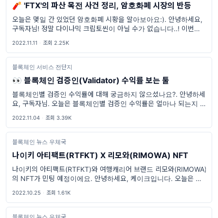
🧨 'FTX'의 파산 목전 사건 정리, 암호화폐 시장의 반등
오늘은 몇일 간 있었던 암호화폐 시황을 알아보아요:). 안녕하세요,
구독자님! 정말 다이나믹 크립토씬이 아닐 수가 없습니다..! 이번에는
해외 거래소들 중 몸집이 큰 FTX 거래소의 파산 목전 소식부터 암호
2022.11.11
·
조회 2.25K
화폐 시장의 불반등까지
블록체인 서비스 전단지
👀 블록체인 검증인(Validator) 수익률 보는 툴
블록체인별 검증인 수익률에 대해 궁금하지 않으셨나요?. 안녕하세
요, 구독자님. 오늘은 블록체인별 검증인 수익률은 얼마나 되는지 알
려주는 툴에 대해 한 번 살펴볼 거예요! Staking Rewards 스테이킹
2022.11.04
·
조회 3.39K
리워즈라는 서비스인데요
블록체인 뉴스 우체국
나이키 아티팩트(RTFKT) X 리모와(RIMOWA) NFT
나이키의 아티팩트(RTFKT)와 여행캐리어 브랜드 리모와(RIMOWA)
의 NFT가 민팅 예정이에요. 안녕하세요, 케이크입니다. 오늘은 브랜
드 콜라보레이션 NFT 소식을 소개해 드리려고 해요. 많이 알고계시
2022.10.25
·
조회 1.61K
는 것처럼, 나이키는 NFT스튜디오인 아티팩트(RTFKT)를...
블록체인 뉴스 우체국