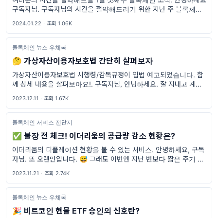
구독자님. 구독자님의 시간을 절약해드리기 위한 지난 주 블록체인
뉴스거리 배달왔습니다. 🚴‍♀️ 클레이튼 & 핀시아 통합 카카오의 클레
2024.01.22
·
조회 1.06K
이튼과 네이버 라인의
블록체인 뉴스 우체국
🤔 가상자산이용자보호법 간단히 살펴보자
가상자산이용자보호법 시행령/감독규정이 입법 예고되었습니다. 함
께 상세 내용을 살펴보아요!. 구독자님, 안녕하세요. 잘 지내고 계시
죠? 요즘 날씨가 오락가락 하네요.. 갑자기 따뜻해지기도 하고 말이
2023.12.11
·
조회 1.67K
죠. 제 집에는 가을에 나타났던 모기가 등장해버렸습니다. 12월에 모
기
블록체인 서비스 전단지
✅ 불장 전 체크! 이더리움의 공급량 감소 현황은?
이더리움의 디플레이션 현황을 볼 수 있는 서비스. 안녕하세요, 구독
자님. 또 오랜만입니다. 😅 그래도 이번엔 지난 번보다 짧은 주기 안
에 찾아뵙네요. 다들 많이 바쁘시죠? 저도 요즘 많이 바쁜 것 같습니
2023.11.21
·
조회 2.74K
다. 그럼에도 기존 구
블록체인 뉴스 우체국
🎉 비트코인 현물 ETF 승인의 신호탄?