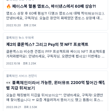
🔥 페이스북 혈통 앱토스, 바이낸스에서 60배 상승?!
앱토스 상장 후 60배 펌핑?! 디엠과 앱토스에 대해 찍먹해보아요:).
안녕하세요, 구독자님. 오늘은 장안의 화제였던 앱토스 상장에 대한
소식을 들고와 봤어요. 앱토스에 대한 짤막한 소개와 상장에 대한 이
2022.10.20
·
조회 2.15K
슈까지 한 번 훑어보아요:) Diem과 A
블록체인 뉴스 우체국
제2의 클론엑스? 그리고 Psy의 첫 NFT 프로젝트
클론엑스와 비슷한 컨셉의 PFP 프로젝트와 싸이의 NFT 프로젝트를
가져와봤어요!. 안녕하세요, 구독자님. 오랜만에 뵙네요! 이번에는 월
드스타 가수인 싸이(Psy)씨의 NFT 프로젝트인 soPSYety와 제 2의
2022.10.18
·
조회 2.25K
클론엑스(?) 느낌이 나는 NFT 프로젝트를
블록체인 서비스 전단지
👀 블록체인이라서 가능한, 윈터뮤트 2200억 털어간 해킹
범 지갑 뒤져보기
오늘은 해킹범의 지갑을 뒤져보아요^^. 안녕하세요, 구독자! 오랜만
에 찾아뵙습니다 ㅠ 요즘 게을러져서 뜸하기도 했고 틈틈이 포스팅
하려고 리서치 많이 하고 다녔는데 딱히 소개해드리고 싶은 것들이
2022.09.21
·
조회 2.53K
없더라구요. 물론