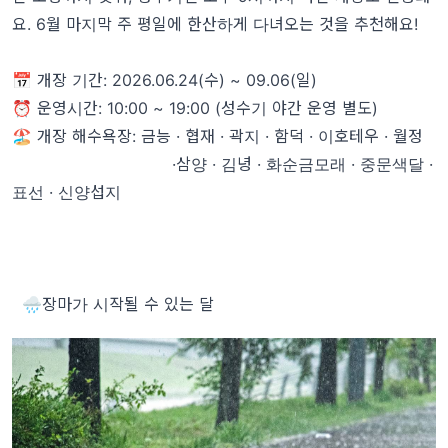
요. 6월 마지막 주 평일에 한산하게 다녀오는 것을 추천해요!
📅 개장 기간: 2026.06.24(수) ~ 09.06(일)
⏰ 운영시간: 10:00 ~ 19:00 (성수기 야간 운영 별도)
🏖️ 개장 해수욕장: 금능 · 협재 · 곽지 · 함덕 · 이호테우 · 월정
·삼양 · 김녕 · 화순금모래 · 중문색달 ·
표선 · 신양섭지
🌧️장마가 시작될 수 있는 달