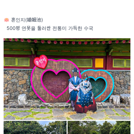
🪷 혼인지(婚姻池)
500평 연못을 둘러싼 전통미 가득한 수국