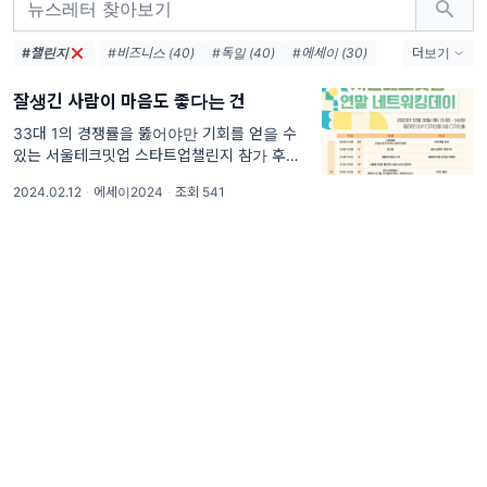
#챌린지
#비즈니스 (40)
#독일 (40)
#에세이 (30)
더보기
#사업 (28)
#성공 (17)
#취업 (17)
잘생긴 사람이 마음도 좋다는 건
#에그 (13)
#여사장 (10)
#남사장 (10)
#성장 (9)
#다이어리 (8)
#도전 (8)
33대 1의 경쟁률을 뚫어야만 기회를 얻을 수
있는 서울테크밋업 스타트업챌린지 참가 후기.
#브뤼케아카데미 (8)
#코칭 (7)
#유학 (6)
[상황] 이전 에피소드에서 소개한 비즈니스 챌
2024.02.12
·
에세이2024
·
조회 541
린저스 행사와 동시에 서울테크밋업 스타트업
챌린지의 IR 제출 마감일 또한 12월 22일이었
다. 제출 마감 5일전, 우연히 서울시에서