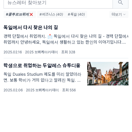
#쿨투르브뤼케
#비즈니스 (40)
#독일 (40)
더보기
#에세이 (30)
#사업 (28)
#성공 (17)
독일에서 다시 찾은 나의 길
#취업 (17)
#에그 (13)
#여사장 (10)
#남사장 (10)
#성장 (9)
#다이어리 (8)
경력 단절에서 취업까지. 📩 독일에서 다시 찾은 나의 길 - 경력 단절에서
취업까지 안녕하세요, 독일에서 생활하고 있는 한인의 이야기입니다.혹시
#도전 (8)
#브뤼케아카데미 (8)
저와 비슷한 고민을 하고 계신다면, 이 글이 작은 용기가 되
#코칭 (7)
#유학 (6)
2025.02.16
·
2025 브뤼케아카데미
·
조회 328
학생으로 취업하는 두알레스 슈투디움
독일 Duales Studium 제도를 미리 알았더라
면. 보통 학비가 거의 없다고 알려진 독일. 하지
만 나처럼 특수학과의 사립 대학을 다니게 되면
2025.02.06
·
2025 브뤼케아카데미
·
조회 556
한국의 국립대 정도의 학비는 스스로 부담을 해
야 하는 경우도 드물지만 생기게 된다. 그리고