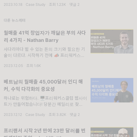
Case Study에 다 담지 못한 추가 자료는 물
2023.10.18
·
Case Study
·
조회 1.23K
·
댓글 2
론, 수익 모델, 마케팅, 비즈니스 아이디어에 대
한 다른 사람들의 생각을
다른 뉴스레터
월매출 41억 창업자가 깨달은 부의 사다
리 4가지 - Nathan Barry
사다리마다 벌 수 있는 돈의 크기와 필요한 기
술이 다르다. 시작하기 전에 📣 프리워커스클
럽 오픈카톡방에 참여하세요! Case Study에
2023.12.05
·
조회 1.6K
다 담지 못한 추가 자료는 물론, 수익 모델, 마
케팅, 비즈니스 아이디어에 대한 다른 사람들의
생각을
베트남의 월매출 45,000달러 인디 해
커, 수익 다각화의 중요성
하나로는 위험하다. 🖥️프리워커스클럽 웹사이
트가 만들어졌습니다! 당분간 메일리로 찾아뵙
겠지만, 준비가 완료되면 웹사이트에서 찾아뵐
2023.12.12
·
Case Study
·
조회 3.82K
·
댓글 2
예정인데요. 뉴스레터 역시 새로운 웹사이트를
통해 보내드릴 예정입니다
프리랜서 시작 2년 만에 23만 달러를 번