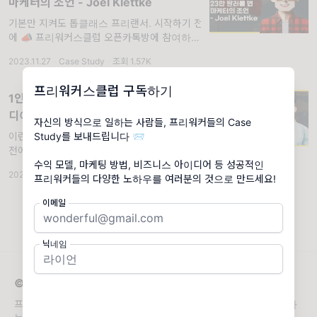
마케터의 조언 - Joel Klettke
기본만 지켜도 톱클래스 프리랜서. 시작하기 전
에 📣 프리워커스클럽 오픈카톡방에 참여하세
요! Case Study에 다 담지 못한 추가 자료는
2023.11.27
·
Case Study
·
조회 1.57K
물론, 수익 모델, 마케팅, 비즈니스 아이디어에
대한 다른 사람들의 생각을
프리워커스클럽 구독하기
1인 기업이 연매출 70만 달러 사업 아이
디어 찾는 방법 - Pieter Levels
자신의 방식으로 일하는 사람들, 프리워커들의 Case
이런 사업 아이디어가 4개나 된다.. 시작하기
Study를 보내드립니다 📨
전에 📣 프리워커스클럽 오픈카톡방에 참여하
세요! Case Study에 다 담지 못한 추가 자료
수익 모델, 마케팅 방법, 비즈니스 아이디어 등 성공적인
2023.11.20
·
Case Study
·
조회 4.18K
는 물론, 수익 모델, 마케팅, 비즈니스 아이디어
프리워커들의 다양한 노하우를 여러분의 것으로 만드세요!
에 대한 다른 사람들의 생각을
이메일
닉네임
© 2026 프리워커스클럽
프리랜서, 리모트워커, 1인기업 등 자신만의 방식으로 일을 만들어가