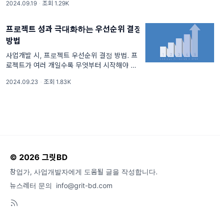
2024.09.19
·
조회 1.29K
의 사업개발 마인드셋에 대해 살펴보겠습니다.
리드 헤이스팅스는 혁신적인 경영 방식과 고객
중
프로젝트 성과 극대화하는 우선순위 결정
방법
사업개발 시, 프로젝트 우선순위 결정 방법. 프
로젝트가 여러 개일수록 무엇부터 시작해야 할
지 막막할 때가 많습니다. 자원을 어떻게 배분
2024.09.23
·
조회 1.83K
하고, 어떤 프로젝트를 먼저 추진해야 성과를
극대화할 수 있을까요? 이 질문에 대한 해답으
© 2026 그릿BD
창업가, 사업개발자에게 도움될 글을 작성합니다.
뉴스레터 문의
info@grit-bd.com