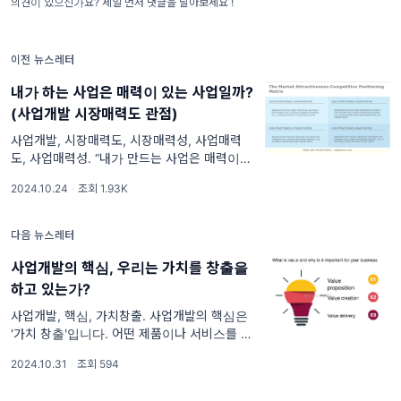
의견이 있으신가요? 제일 먼저 댓글을 달아보세요 !
이전 뉴스레터
내가 하는 사업은 매력이 있는 사업일까?
(사업개발 시장매력도 관점)
사업개발, 시장매력도, 시장매력성, 사업매력
도, 사업매력성. “내가 만드는 사업은 매력이 있
는 사업일까?” 현재 여러분이 진행하고 계시는
2024.10.24
·
조회 1.93K
사업은 어느정도의 매력도를 갖고 있다고 생각
하시나요? 사업을 시작할 때, 그 시장이 얼마나
매력적인지
다음 뉴스레터
사업개발의 핵심, 우리는 가치를 창출을
하고 있는가?
사업개발, 핵심, 가치창출. 사업개발의 핵심은
'가치 창출'입니다. 어떤 제품이나 서비스를 제
공하든, 그 자체가 고객에게 중요한 가치를 전
2024.10.31
·
조회 594
달할 수 있어야 하죠. 고객이 실제로 원하는 것
을 제공하지 않으면, 아