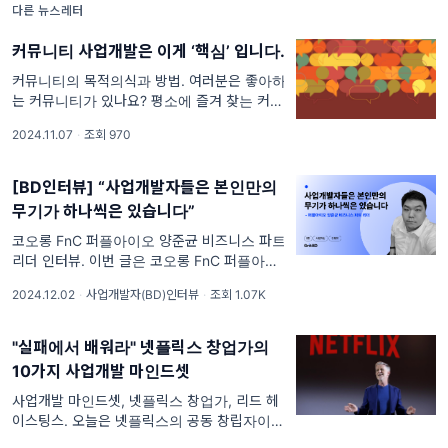
다른 뉴스레터
커뮤니티 사업개발은 이게 ‘핵심’ 입니다.
커뮤니티의 목적의식과 방법. 여러분은 좋아하
는 커뮤니티가 있나요? 평소에 즐겨 찾는 커뮤
니티를 떠올려 보세요. 왜 그곳에 속해 있나요?
2024.11.07
·
조회 970
무언가를 구입하기 위해서인가요? 특정 브랜드
의 콘텐츠를 소비하기 위해서인
[BD인터뷰] “사업개발자들은 본인만의
무기가 하나씩은 있습니다”
코오롱 FnC 퍼플아이오 양준균 비즈니스 파트
리더 인터뷰. 이번 글은 코오롱 FnC 퍼플아이
오에서 비즈니스 파트 리더 일하고 있는 사업개
2024.12.02
·
사업개발자(BD)인터뷰
·
조회 1.07K
발자 양준균 님의 인터뷰를 담았습니다. 양준균
님은 콘텐츠 마케터를 시작으로, 이커머스 분야
의 전반적인
"실패에서 배워라" 넷플릭스 창업가의
10가지 사업개발 마인드셋
사업개발 마인드셋, 넷플릭스 창업가, 리드 헤
이스팅스. 오늘은 넷플릭스의 공동 창립자이자
전 CEO인 리드 헤이스팅스(Reed Hastings)