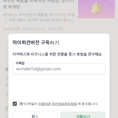
부진한 매출을 극복하는 처방전, 온사이
트 마케팅
광고비는 유지하면서 매출을 증가시키는 비법.
⚡ 이런 내용이 담겨져 있어요 [항목1] 온사이
트 마케팅이란 무엇이고 왜 중요한지 알아봤어
2024.10.28
·
컨버전 인사이트
·
조회 1.75K
요. /// [항목2] 온사이트 마케팅에 필요한 요소
와 추천 솔루션을 정리했어요.
하이퍼컨버전 구독하기
이커머스와 비즈니스를 위한 전환율 증가 방법을 연구해요.
이메일
© 2026 하이퍼컨버전
💡 이커머스 전환율 2배 올리는 '컨버전 인사이트'
뉴스레터 문의
hello@hyperconversion.io
[필수] 메일리
이용약관
개인정보처리방침
에 동의합니다.
취소
구독하기