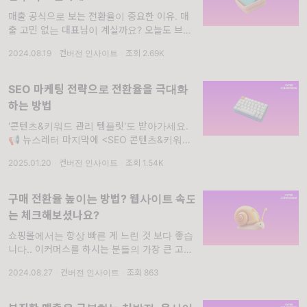
매출 공식으로 보는 전환율이 중요한 이유. 매
출 고민 없는 대표님이 계실까요? 오늘도 브랜
드를 운영하는 수많은 대표님들은 어떻게 매출
2024.08.19
·
컨버전 인사이트
·
조회 2.69K
을 올릴 수 있을까 고민합니다. 매출이 잘 나오
면 잘 나오는 대로, 안 나오면 안 나오는
SEO 마케팅 전략으로 전환율을 극대화
하는 방법
'콘텐츠&키워드 관리 템플릿'도 받아가세요.
📢 뉴스레터 마지막에 <SEO 콘텐츠&키워드
관리 템플릿>을 나눠드리고 있어요! 끝까지 읽
2025.01.20
·
컨버전 인사이트
·
조회 1.54K
어주세요 :) 💡 이런 분들께 추천하는 글이에요
[항목1] SEO를 해야 하는데 어떻게 시
구매 전환율 높이는 방법? 웹사이트 속도
는 체크해보셨나요?
쇼핑몰에서는 항상 빠른 게 느린 것 보다 좋습
니다.. 이커머스를 하시는 분들의 가장 큰 고민
은 무엇일까요? 솔직히 말해볼까요? 아마 매출
2024.08.27
·
컨버전 인사이트
·
조회 863
에 대한 고민이 90% 이상일겁니다. 더 많은 매
출을 내야 회사를 운영할 수 있고 브랜드가 지
속될