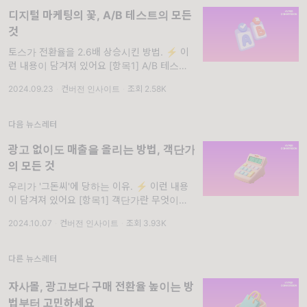
디지털 마케팅의 꽃, A/B 테스트의 모든
것
토스가 전환율을 2.6배 상승시킨 방법. ⚡ 이
런 내용이 담겨져 있어요 [항목1] A/B 테스트
란 무엇이고 어떻게 적용할 수 있는지 알아봤어
2024.09.23
·
컨버전 인사이트
·
조회 2.58K
요. /// [항목2] A/B 테스트의 장단점과 유용한
솔루션을 정리했어요.
다음 뉴스레터
광고 없이도 매출을 올리는 방법, 객단가
의 모든 것
우리가 '그돈씨'에 당하는 이유. ⚡ 이런 내용
이 담겨져 있어요 [항목1] 객단가란 무엇이고
왜 중요한지 알아봤어요. /// [항목2] 객단가를
2024.10.07
·
컨버전 인사이트
·
조회 3.93K
올릴 수 있는 방법에는 어떤 것이 있는지 정리
했어요.
다른 뉴스레터
자사몰, 광고보다 구매 전환율 높이는 방
법부터 고민하세요