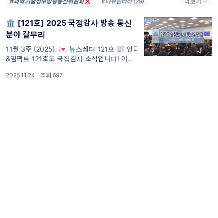
#과학기술정보방송통신위원회
#다큐멘터리 (29)
더보기
#독립영화 (28)
🏛 [121호] 2025 국정감사 방송 통신
#영화 (24)
분야 갈무리
#공동체미디어 (21)
#AI (14)
#기후위기 (13)
11월 3주 (2025). 💌 뉴스레터 121호 📰 인디
&임팩트 121호도 국정감사 소식입니다! 이번
#지역영화 (12)
호에서는 과학기술정보방송통신위원회 국감 현
#마을공동체미디어 (11)
2025.11.24
·
조회 697
장을 전해드려요. 📺 올해 방송미디어통신위원
#공동체라디오 (11)
회가 새롭게 출범하고
#OTT (10)
#국정감사 (9)
#마을미디어 (9)
#민주주의 (9)
#독립예술영화 (9)
#공영방송 (8)