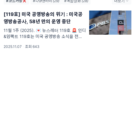
#코드커팅
#다큐멘터리 (29)
#독립영화 (28)
더보기
#영화 (24)
#공동체미디어 (21)
#AI (14)
[119호] 미국 공영방송의 위기 : 미국공
#기후위기 (13)
#지역영화 (12)
영방송공사, 58년 만의 운영 중단
#마을공동체미디어 (11)
#공동체라디오 (11)
#OTT (10)
#국정감사 (9)
#마을미디어 (9)
11월 1주 (2025). 💌 뉴스레터 119호 🚨 인디
&임팩트 119호는 미국 공영방송 소식을 전합
#민주주의 (9)
#독립예술영화 (9)
니다. 1967년 설립 이후 미국 공영 미디어의
#공영방송 (8)
2025.11.07
·
조회 643
든든한 버팀목이었던 CPB(미국공영방송공사)
가 트럼프 행정