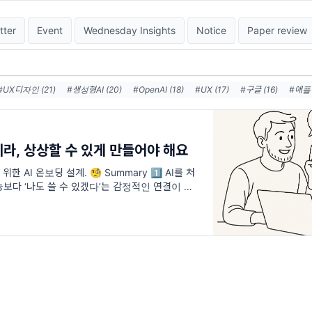
tter
Event
Wednesday Insights
Notice
Paper review
#UX디자인 (21)
#생성형AI (20)
#OpenAI (18)
#UX (17)
#구글 (16)
#애플 
#UX리서치 (9)
#윤리적AI (8)
#사용자경험 (8)
#AI디자인 (8)
#창의성 (8)
라, 상상할 수 있게 만들어야 해요
 AI 온보딩 설계. 🧐 Summary 1️⃣ AI를 처
보다 ‘나도 쓸 수 있겠다’는 감정적인 연결이 더
있고, 조절할 수 있고, 내가 선택할 수