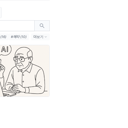
(16)
#메타 (10)
더보기
#챗지피티 (8)