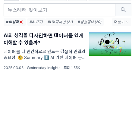
#AI성격
#AI (57)
#UX디자인 (21)
#생성형AI (20)
더보기
#OpenAI (18)
#UX (17)
#구글 (16)
AI의 성격을 디자인하면 데이터를 쉽게
#애플 (16)
#메타 (10)
#로봇 (10)
이해할 수 있을까?
#UX리서치 (9)
#윤리적AI (8)
#사용자경험 (8)
#AI디자인 (8)
#창의성 (8)
#챗지피티 (8)
데이터를 더 인간적으로 만드는 감성적 연결의
중요성. 🧐 Summary 1️⃣ AI 기반 데이터 분석
도구는 감성적 연결을 고려해 사용자가 데이터
2025.03.05
·
Wednesday Insights
·
조회 1.55K
를 직관적으로 이해하도록 설계해야 해요. 2️⃣
AI의 성격은 더 효과적으로 데이터를 전