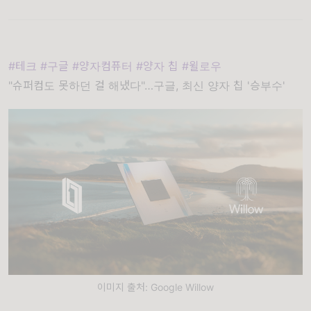
#테크 #구글 #양자컴퓨터 #양자 칩 #윌로우
"슈퍼컴도 못하던 걸 해냈다"…구글, 최신 양자 칩 '승부수'
이미지 출처: Google Willow