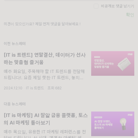
비공개로 댓글 남기기
확인
의견이 있으신가요? 제일 먼저 댓글을 달아보세요 !
이전 뉴스레터
[IT is 트렌드] 연말결산, 데이터가 선사
하는 맞춤형 즐거움
매주 화요일, 주목해야 할 IT 트렌드를 전달해
드립니다!. 요즘 제일 핫한 IT 트렌드, 놓치고
싶지 않다면? 화요일마다 주목해야 할 트렌드
2024.12.10
·
IT is 트렌드
·
조회 682
소식을 전달해 드립니다!
다음 뉴스레터
[IT is 마케팅] AI 잘알 금융 플랫폼, 토스
의 AI 마케팅 톺아보기
매주 목요일, 유용한 IT 마케팅 레퍼런스를 전
달해 드립니다!. AI 시대, ‘똑똑한 마케팅’ 레퍼