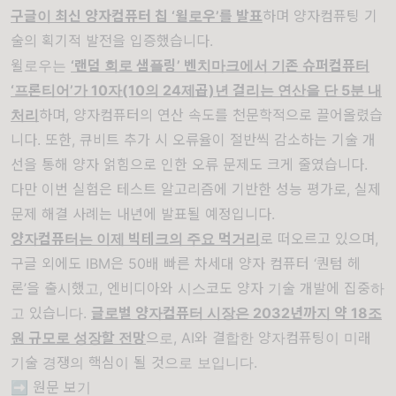
구글이 최신 양자컴퓨터 칩 ‘윌로우’를 발표
하며 양자컴퓨팅 기
술의 획기적 발전을 입증했습니다.
윌로우는
‘랜덤 회로 샘플링’ 벤치마크에서 기존 슈퍼컴퓨터
‘프론티어’가 10자(10의 24제곱)년 걸리는 연산을 단 5분 내
처리
하며, 양자컴퓨터의 연산 속도를 천문학적으로 끌어올렸습
니다. 또한, 큐비트 추가 시 오류율이 절반씩 감소하는 기술 개
선을 통해 양자 얽힘으로 인한 오류 문제도 크게 줄였습니다.
다만 이번 실험은 테스트 알고리즘에 기반한 성능 평가로, 실제
문제 해결 사례는 내년에 발표될 예정입니다.
양자컴퓨터는 이제 빅테크의 주요 먹거리
로 떠오르고 있으며,
구글 외에도 IBM은 50배 빠른 차세대 양자 컴퓨터 ‘퀀텀 헤
론’을 출시했고, 엔비디아와 시스코도 양자 기술 개발에 집중하
고 있습니다.
글로벌 양자컴퓨터 시장은 2032년까지 약 18조
원 규모로 성장할 전망
으로, AI와 결합한 양자컴퓨팅이 미래
기술 경쟁의 핵심이 될 것으로 보입니다.
➡️
원문 보기