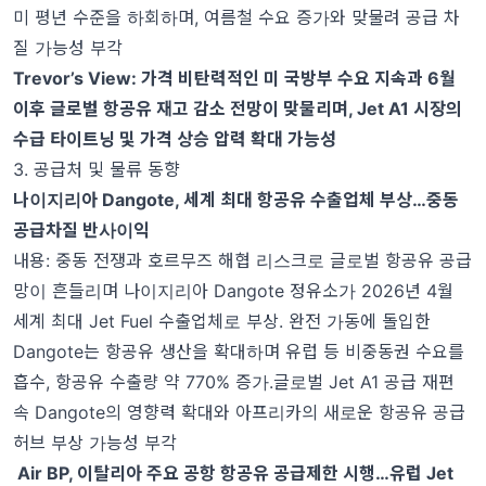
미 평년 수준을 하회하며, 여름철 수요 증가와 맞물려 공급 차
질 가능성 부각
Trevor’s View:
가격 비탄력적인 미 국방부 수요 지속과
6
월
이후 글로벌 항공유 재고 감소 전망이 맞물리며
, Jet A1
시장의
수급 타이트닝 및 가격 상승 압력 확대 가능성
3. 공급처 및 물류 동향
나이지리아
Dangote,
세계 최대 항공유 수출업체 부상
…
중동
공급차질 반사이익
내용
:
중동 전쟁과 호르무즈 해협 리스크로 글로벌 항공유 공급
망이 흔들리며 나이지리아
Dangote
정유소가
2026
년
4
월
세계 최대
Jet Fuel
수출업체로 부상
.
완전 가동에 돌입한
Dangote
는 항공유 생산을 확대하며 유럽 등 비중동권 수요를
흡수
,
항공유 수출량 약
770%
증가
.
글로벌
Jet A1
공급 재편
속
Dangote
의 영향력 확대와 아프리카의 새로운 항공유 공급
허브 부상 가능성 부각
Air BP,
이탈리아 주요 공항 항공유 공급제한 시행
…
유럽
Jet