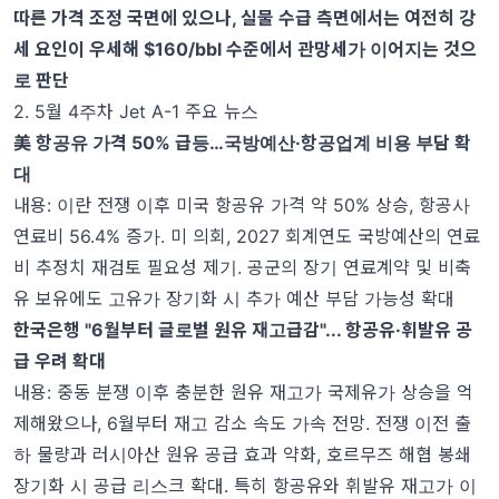
따른 가격 조정 국면에 있으나
,
실물 수급 측면에서는 여전히 강
세 요인이 우세해
$160/bbl
수준에서 관망세가 이어지는 것으
로 판단
2. 5월 4주차 Jet A-1 주요 뉴스
美 항공유 가격
50%
급등
…
국방예산
·
항공업계 비용 부담 확
대
내용
:
이란 전쟁 이후 미국 항공유 가격 약
50%
상승
,
항공사
연료비
56.4%
증가
.
미 의회
, 2027
회계연도 국방예산의 연료
비 추정치 재검토 필요성 제기
.
공군의 장기 연료계약 및 비축
유 보유에도 고유가 장기화 시 추가 예산 부담 가능성 확대
한국은행
"6
월부터 글로벌 원유 재고급감
"...
항공유
·
휘발유 공
급 우려 확대
내용: 중동 분쟁 이후 충분한 원유 재고가 국제유가 상승을 억
제해왔으나, 6월부터 재고 감소 속도 가속 전망. 전쟁 이전 출
하 물량과 러시아산 원유 공급 효과 약화, 호르무즈 해협 봉쇄
장기화 시 공급 리스크 확대. 특히 항공유와 휘발유 재고가 이