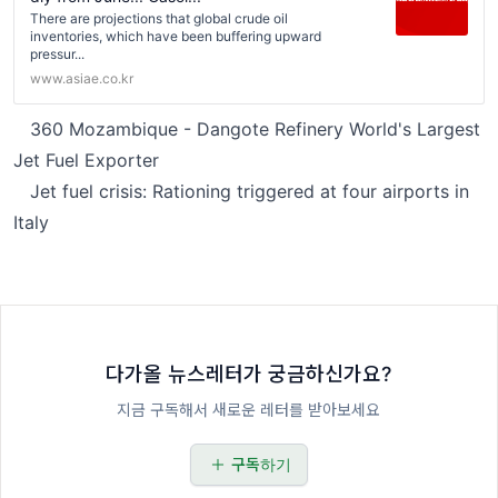
There are projections that global crude oil
inventories, which have been buffering upward
pressur...
www.asiae.co.kr
360 Mozambique - Dangote Refinery World's Largest
Jet Fuel Exporter
Jet fuel crisis: Rationing triggered at four airports in
Italy
다가올 뉴스레터가 궁금하신가요?
지금 구독해서 새로운 레터를 받아보세요
구독하기