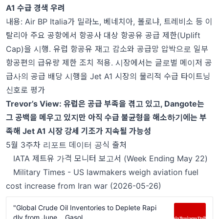
A1
수급 경색 우려
내용
: Air BP Italia
가 밀라노
,
베네치아
,
볼로냐
,
트레비소 등 이
탈리아 주요 공항에서 항공사 대상 항공유 공급 제한
(Uplift
Cap)
을 시행
.
유럽 항공유 재고 감소와 공급망 압박으로 일부
항공편의 급유량 제한 조치 적용
.
시장에서는 글로벌 메이저 공
급사의 공급 배당 시행을
Jet A1
시장의 물리적 수급 타이트닝
신호로 평가
Trevor’s View:
유럽은 공급 부족을 겪고 있고
, Dangote
는
그 공백을 메우고 있지만 아직 수급 불균형을 해소하기에는 부
족해
Jet A1
시장 강세 기조가 지속될 가능성
5월 3주차 리포트 데이터 공식 출처
IATA 제트유 가격 모니터 보고서 (Week Ending May 22)
Military Times - US lawmakers weigh aviation fuel
cost increase from Iran war (2026-05-26)
"Global Crude Oil Inventories to Deplete Rapi
dly from June... Gasol...