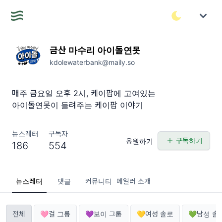
금산 마수리 아이돌연못
kdolewaterbank@maily.so
매주 금요일 오후 2시, 케이팝에 고여있는
아이돌연못이 들려주는 케이팝 이야기
뉴스레터
구독자
구독하기
응원하기
186
554
뉴스레터
댓글
커뮤니티
메일러 소개
전체
🩷걸 그룹
💜보이 그룹
💛여성 솔로
💚남성 솔