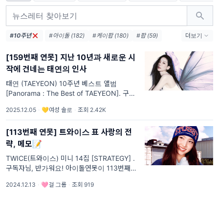
#10주년
#아이돌 (182)
#케이팝 (180)
#팝 (59)
더보기
#뮤비해석 (35)
#세계관 (32)
#하이브 (32)
[159번째 연못] 지난 10년과 새로운 시
#HYBE (29)
#힙합 (28)
#에스엠 (27)
작에 건네는 태연의 인사
#SM Ent (23)
#SM (22)
#POP (16)
#jyp (15)
#댄스 (13)
#연말결산 (12)
태연 (TAEYEON) 10주년 베스트 앨범
[Panorama : The Best of TAEYEON]. 구독
자님, 반가워요! 아이돌연못이 159번째로 이야
2025.12.05
·
💛여성 솔로
·
조회 2.42K
기해 볼 앨범은 태연 (TAEYEON)의 10주년 베
스트 앨범 [Panorama : The Best of
[113번째 연못] 트와이스 표 사랑의 전
TAEYEON]입니
략, 메모📝
TWICE(트와이스) 미니 14집 [STRATEGY] .
구독자님, 반가워요! 아이돌연못이 113번째로
이야기해 볼 앨범은 트와이스의 [STRATEGY]
2024.12.13
·
🩷걸 그룹
·
조회 919
입니다. [컴백 탐구] 트와이스의 2024 마지막
이야기🌹 3월, ‘빌보드 20