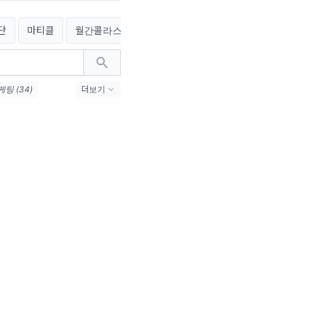
단
마티클
월간콜라스테이션
월간컴퍼니
X-아카이브
팅 (34)
더보기
케팅 트렌드 (25)