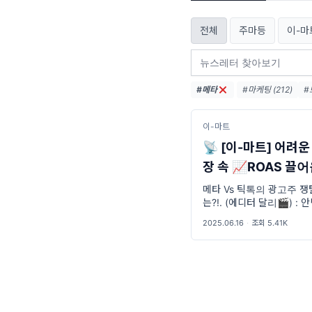
전체
주마등
이-마
#메타
#마케팅 (212)
#
#마케팅레퍼런스 (2
#유튜브광고 (24)
이-마트
📡 [이-마트] 어려운
장 속 📈ROAS 끌
사들의 '밀당' 전략
메타 Vs 틱톡의 광고주 쟁
는?!. (에디터 달리🎬) :
답이! 벌써 올해도 절반이
2025.06.16
·
조회 5.41K
네. 💨 요새 응마 오픈채
다보면 메타나 구글, 틱톡
운영하면서 생기는 고민들