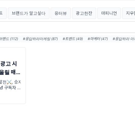
트
브랜드가 알고싶다
응터뷰
광고한잔
마피니언
지우
브랜드 (112)
#응답하라마케팅 (87)
#트렌드 (49)
#마케터 (47)
#응답하라 마케
8)
#이마트 (27)
#응터뷰 (26)
#브랜드마케팅 (26)
#광고레퍼런스 (26)
#마
#푸시알림 (23)
#인스타광고 (22)
 광고 시
어올릴 매체
탈전⚔️, 승자
 안녕 구독자 응
 지나가고 있
팅방을 눈팅하
으로 광고를
을