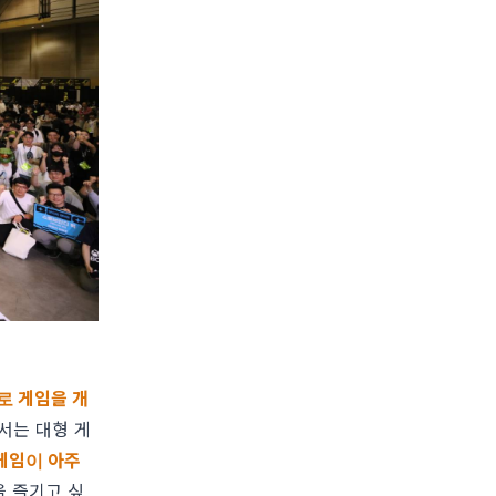
로 게임을 개
서는 대형 게
게임이 아주
을 즐기고 싶