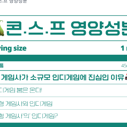
.스.프 영양성분