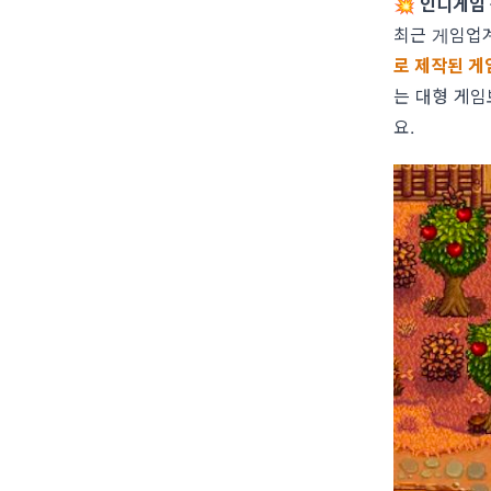
💥 인디게임
최근 게임업
로 제작된 게
는 대형 게
요.