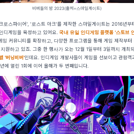
비버들의 밤 2023(출처=스마일게이트)
크로스파이어', '로스트 아크'를 제작한 스마일게이트는 2016년부
 인디게임을 육성하고 있어요.
국내 유일 인디게임 플랫폼 '스토브 인
임 커뮤니티를 확장하고, 다양한 프로그램을 통해 게임 제작부터 
 지원하고 있죠. 그중 한 행사가 오는 12월 1일부터 3일까지 개최
 '버닝비버'
인데요. 인디게임 개발사들이 게임을 선보이고 관람객과
작년에 열린 1회에 이어 올해가 두 번째입니다.