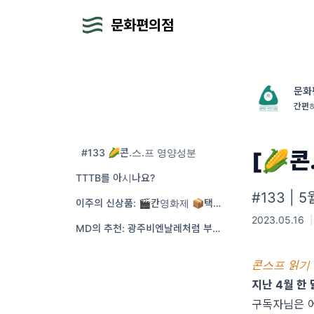
문화편의점
문화
간편
#133 🌽콘.스.프 영양성분
[🌽콘
TTTB를 아시나요?
#133 |
이주의 신상품: 🎬칸영화제 📦택배기사 ✍️미국작가파업 💸망사용료
2023.05.16
|
MD의 추천: 광주비엔날레처럼 부드럽고 여리게💧
콘스프 읽기 
지난 4월 한
구독자님은 