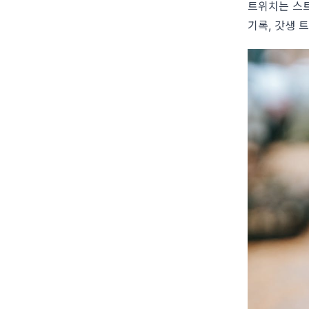
트위치는 스
기록, 갓생 