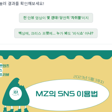
눌러 결과를 확인해보세요!
천 만뷰 영상이 몇 갠데! 당연히 '차쥐뿔'이지
백상에, 크리스 프랫에... 누가 봐도 '피식쇼' 아냐?