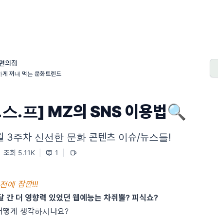
편의점
하게 꺼내 먹는 문화트렌드
.스.프] MZ의 SNS 이용법🔍
 5월 3주차 신선한 문화 콘텐츠 이슈/뉴스들!
조회 5.11K
|
1
|
전에 잠깐!!!
 달 간 더 영향력 있었던 웹예능는 차쥐뿔? 피식쇼?
어떻게 생각하시나요?