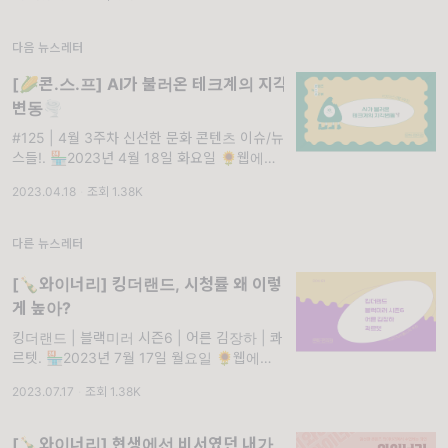
다음 뉴스레터
[🌽콘.스.프] AI가 불러온 테크계의 지각
변동🌪
#125 | 4월 3주차 신선한 문화 콘텐츠 이슈/뉴
스들!. 🏪2023년 4월 18일 화요일 🌻웹에서
보기 🌼구독하기 #125 🌽콘.스.프 영양성분
2023.04.18
·
조회 1.38K
다른 뉴스레터
[🍾와이너리] 킹더랜드, 시청률 왜 이렇
게 높아?
킹더랜드 | 블랙미러 시즌6 | 어른 김장하 | 콰
르텟. 🏪2023년 7월 17일 월요일 🌻웹에서
보기 🌼구독하기 📌 1화만 보고 볼지 말지 결
2023.07.17
·
조회 1.38K
정해 드립니다! 엄선한 콘텐츠 와이너리 컬렉션
[🍾와이너리] 현생에선 비서였던 내가,,,