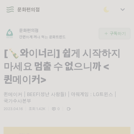
문화편의점
문화편의점
구독하기
간편하게 꺼내 먹는 문화트렌드
[🍾와이너리] 쉽게 시작하지
마세요 멈출 수 없으니까 <
퀸메이커>
퀸메이커 | BEEF(성난 사람들) | 아워게임 : LG트윈스 |
국가수사본부
2023.04.16
|
조회 1.42K
|
0
|