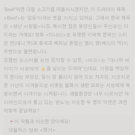
‘Beef’하면 다들 소고기를 떠올리시겠지만, 이 드라마의 제목
<Beef>는 ‘갈등’이라는 뜻을 가지고 있어요. 그래서 한국 제목
은 <성난 사람들>이죠. 특이한 점은 동양인들이 주인공인 미
드라는 거예요! 영화 <미나리>로 유명한 미국계 한국인 스티
븐 연(대니 역)과 중국과 베트남 혼혈인 앨리 웡(에이미 역)이
주연으로 출연합니다.
강렬한 포스터를 보면 짐작할 수 있듯, <비프>는 “대니와 에
이미가 서로에게 🖕를 날리는 드라마”인데요. 가정을 책임져
야 한다는 부담감, 일이 잘 풀리지 않아 드는 자괴감, 지긋지긋
한 가난의 지겨움으로 비롯된 울화가 생판 모르는 서로에게 폭
발하면서 이야기는 시작됩니다. 생활환경은 너무 다르지만 아
시아인으로서 품고 있는 ‘분노’는 비슷한 두 명의 악연은 과연
어떻게 끝날까요?
🍷이 작품과 비슷한 맛이에요!
넷플릭스 영화 <헝거>