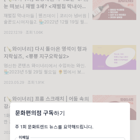
눈 떠보니 재벌 3세? <재벌집 막내아들
>
재벌집 막내아들 | 웬즈데이 | 코리아 넘버원 |
술꾼도시여자들2. 🏪2022년 12월 19일 월요
일 🌻웹에서 보기 🌼구독하기 📌 1화만 보고
2022.12.19
·
조회 1.06K
볼지 말지 결정해 드립니다! 엄선한 콘텐츠 와
이너리 컬렉션
[🍾와이너리] 다시 돌아온 영석이 형과
지락실즈, <뿅뿅 지구오락실2>
엄선한 콘텐츠 와이너리에서 수입하는 와인.
🏪2023년 5월 29일 월요일 🌻웹에서 보기
🌼구독하기 📌 1화만 보고 볼지 말지 결정해
2023.05.29
·
조회 1.91K
드립니다! 엄선한 콘텐츠 와이너리 컬렉션
[🍾와이너리] 프롬 스크래치 | 어둠 속의
감시자 | 호기심의 방 | 영 로열스
문화편의점 구독하기
1화만 보고 볼지 말지 결정 해드립니다~! 엄선
한 콘텐츠 와이너리 컬렉션. 🏪2022년 11월 7
일 월요일 🌻웹에서 보기 🌼구독하기 #14 🍷
2022.11.07
·
조회 1.53K
와인 미리보기
이메일