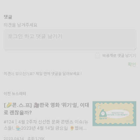
댓글
의견을 남겨주세요
비공개로 댓글 남기기
확인
의견이 있으신가요? 제일 먼저 댓글을 달아보세요 !
이전 뉴스레터
[🌽콘.스.프] 🎥한국 영화 '위기'설, 이대
로 괜찮을까?
#124 | 4월 2주차 신선한 문화 콘텐츠 이슈/뉴
스들!. 🏪2023년 4월 14일 금요일 🌻웹에서
보기 🌼구독하기 #124 🌽콘.스.프 영양성분
2023.04.14
·
조회 1.76K