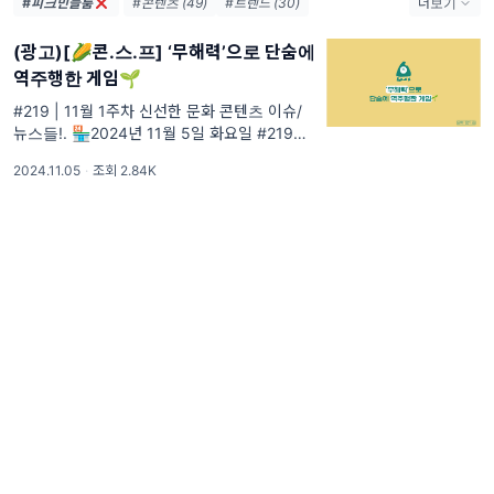
#피크민블룸
#콘텐츠 (49)
#트렌드 (30)
더보기
#비즈니스 (29)
#마케팅 (28)
(광고)[🌽콘.스.프] ‘무해력’으로 단숨에
#넷플릭스 (26)
#AI (20)
#OTT (18)
역주행한 게임🌱
#IT (17)
#영화 (13)
#MZ (12)
#네이버 (12)
#문화예술 (11)
#문화 (9)
#219 | 11월 1주차 신선한 문화 콘텐츠 이슈/
뉴스들!. 🏪2024년 11월 5일 화요일 #219
#숏폼 (9)
#웹툰 (9)
🌽콘.스.프 영양성분 이주의 기획 상품 #219
2024.11.05
·
조회 2.84K